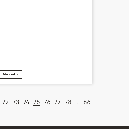
Més info
72
73
74
75
76
77
78
…
86