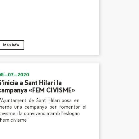
Més info
05—07—2020
S’inicia a Sant Hilari la
campanya «FEM CIVISME»
L’Ajuntament de Sant Hilari posa en
marxa una campanya per fomentar el
ivisme i la convivència amb l’eslògan
Fem civisme!”