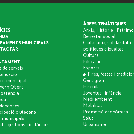
ÀREES TEMÀTIQUES
ÍCIES
Arxiu, Història i Patrimo
NDA
Benestar social
IPAMENTS MUNICIPALS
Ciutadania, solidaritat i
TACTAR
polítiques d'igualtat
Cultura
Educació
NTAMENT
Esports
a de serveis
Fires, festes i tradicio
nicació
Gent gran
rn municipal
Hisenda
vern Obert i
Joventut i infància
sparència
Medi ambient
nda
Mobilitat
denances
Promoció econòmica
icipació ciutadana
Salut
s municipals
Urbanisme
ts, gestions i instàncies