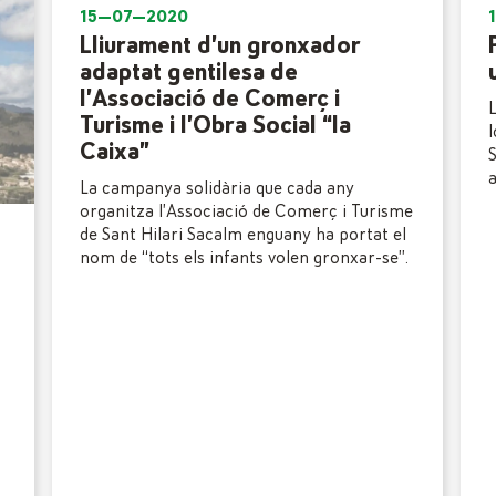
15—07—2020
Lliurament d’un gronxador
adaptat gentilesa de
l’Associació de Comerç i
L
Turisme i l’Obra Social “la
l
Caixa”
S
a
La campanya solidària que cada any
organitza l’Associació de Comerç i Turisme
de Sant Hilari Sacalm enguany ha portat el
nom de “tots els infants volen gronxar-se”.
s