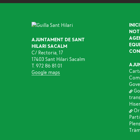
INICI
NOT
AGE
AJUNTAMENT DE SANT
EQU
HILARI SACALM
CON
C/ Rectoria, 17
17403 Sant Hilari Sacalm
AJU
T. 972 86 81 01
Cart
Google maps
Comu
Gove
Go
tran
Hise
Or
Part
Plen
Tràmi