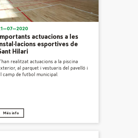
21—07—2020
Importants actuacions a les
instal·lacions esportives de
Sant Hilari
’han realitzat actuacions a la piscina
xterior, al parquet i vestuaris del pavelló i
l camp de futbol municipal.
Més info