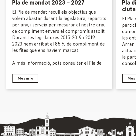
Pla de mandat 2023 – 2027
Pla d
ciut
El Pla de mandat recull els objectius que
volem abastar durant la legislatura, repartits
El Pla 
per any, i serveix per mesurar el nostre grau
partic
de compliment envers el compromís assolit.
comuni
Durant les legislatures 2015-2019 i 2019-
les en
2023 hem arribat al 85 % de compliment de
Arran 
les fites que ens havíem marcat.
actuac
la par
A més informació, pots consultar el Pla de
consol
Mandat per aquesta legislatura 2023 – 2027.
Més info
Més 