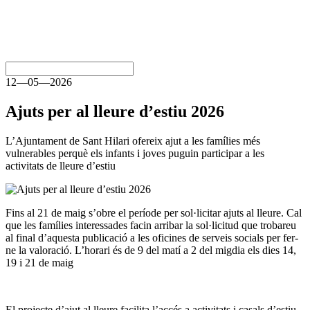
12—05—2026
Ajuts per al lleure d’estiu 2026
L’Ajuntament de Sant Hilari ofereix ajut a les famílies més
vulnerables perquè els infants i joves puguin participar a les
activitats de lleure d’estiu
Fins al 21 de maig s’obre el període per sol·licitar ajuts al lleure. Cal
que les famílies interessades facin arribar la sol·licitud que trobareu
al final d’aquesta publicació a les oficines de serveis socials per fer-
ne la valoració. L’horari és de 9 del matí a 2 del migdia els dies 14,
19 i 21 de maig
El projecte d’ajut al lleure facilita l’accés a activitats i casals d’estiu