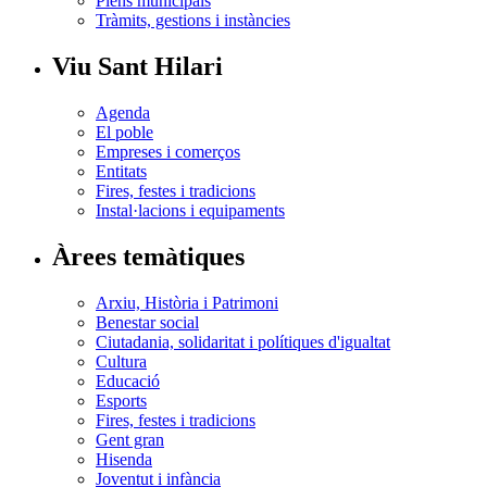
Plens municipals
Tràmits, gestions i instàncies
Viu Sant Hilari
Agenda
El poble
Empreses i comerços
Entitats
Fires, festes i tradicions
Instal·lacions i equipaments
Àrees temàtiques
Arxiu, Història i Patrimoni
Benestar social
Ciutadania, solidaritat i polítiques d'igualtat
Cultura
Educació
Esports
Fires, festes i tradicions
Gent gran
Hisenda
Joventut i infància