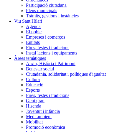
Participació ciutadana
Plens municipals
Tràmits, gestions i instàncies
Viu Sant Hilari
Agenda
El poble
Empreses i comerços
Entitats
Fires, festes i tradicions
Instal·lacions i equipaments
Àrees temàtiques
Arxiu, Història i Patrimoni
Benestar social
Ciutadania, solidaritat i polítiques d'igualtat
Cultura
Educació
Esports
Fires, festes i tradicions
Gent gran
Hisenda
Joventut i infància
Medi ambient
Mobilitat
Promoció econòmica