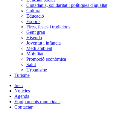
Ciutadania, solidaritat i polítiques d'igualtat
Cultura
Educació
Esports
Fires, festes i tradicions
Gent gran
Hisenda
Joventut i infància
Medi ambient
Mobilitat
Promoció econòmica
Salut
Urbanisme
Turisme
Inici
Notícies
Agenda
Equipaments municipals
Contactar