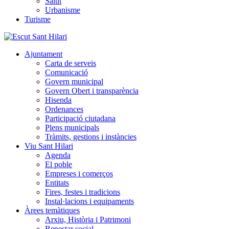
Salut
Urbanisme
Turisme
Ajuntament
Carta de serveis
Comunicació
Govern municipal
Govern Obert i transparència
Hisenda
Ordenances
Participació ciutadana
Plens municipals
Tràmits, gestions i instàncies
Viu Sant Hilari
Agenda
El poble
Empreses i comerços
Entitats
Fires, festes i tradicions
Instal·lacions i equipaments
Àrees temàtiques
Arxiu, Història i Patrimoni
Benestar social