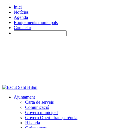
Inici
Notícies
Agenda
Equipaments municipals
Contactar
Ajuntament
Carta de serveis
Comunicació
Govern municipal
Govern Obert i transparència
Hisenda
Ordenances