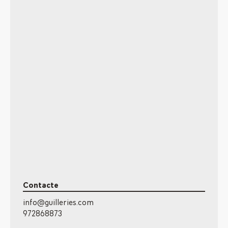
Contacte
info@guilleries.com
972868873