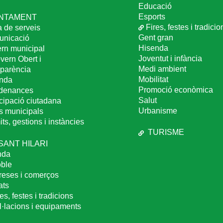
Educació
Esports
NTAMENT
Fires, festes i tradicio
a de serveis
Gent gran
nicació
Hisenda
rn municipal
Joventut i infància
vern Obert i
Medi ambient
sparència
Mobilitat
nda
Promoció econòmica
denances
Salut
icipació ciutadana
Urbanisme
s municipals
ts, gestions i instàncies
TURISME
 SANT HILARI
nda
oble
eses i comerços
ats
es, festes i tradicions
al·lacions i equipaments