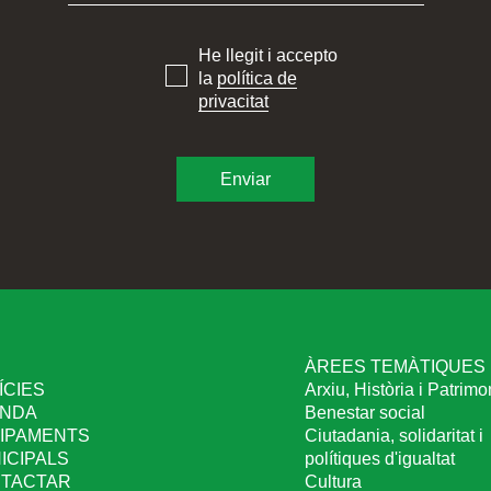
He llegit i accepto
la
política de
privacitat
I
ÀREES TEMÀTIQUES
ÍCIES
Arxiu, Història i Patrimo
NDA
Benestar social
IPAMENTS
Ciutadania, solidaritat i
ICIPALS
polítiques d'igualtat
TACTAR
Cultura