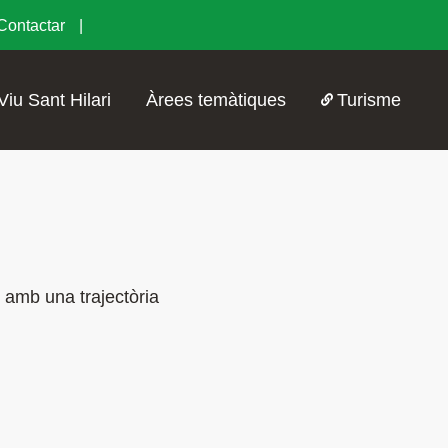
Contactar
Viu Sant Hilari
Àrees temàtiques
Turisme
 amb una trajectòria