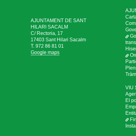
AJU
Cart
AJUNTAMENT DE SANT
Comu
HILARI SACALM
Gove
C/ Rectoria, 17
Go
17403 Sant Hilari Sacalm
tran
T. 972 86 81 01
Hise
Google maps
Or
Part
Plen
Tràmi
VIU
Age
El p
Empr
Entit
Fir
Inst