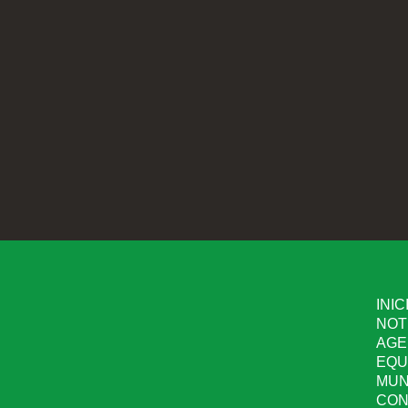
INIC
NOT
AGE
EQU
MUN
CON