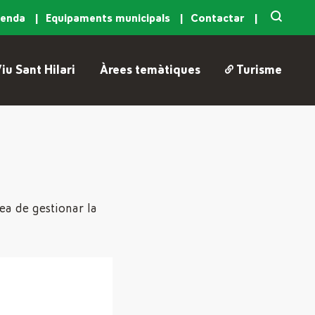
genda
Equipaments municipals
Contactar
iu Sant Hilari
Àrees temàtiques
Turisme
dea de gestionar la