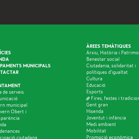
ÀREES TEMÀTIQUES
ÍCIES
Arxiu, Història i Patrimo
NDA
Benestar social
IPAMENTS MUNICIPALS
Ciutadania, solidaritat i
TACTAR
polítiques d'igualtat
Cultura
Educació
NTAMENT
Esports
a de serveis
Fires, festes i tradicio
nicació
Gent gran
rn municipal
Hisenda
vern Obert i
Joventut i infància
sparència
Medi ambient
nda
Mobilitat
denances
Promoció econòmica
icipació ciutadana