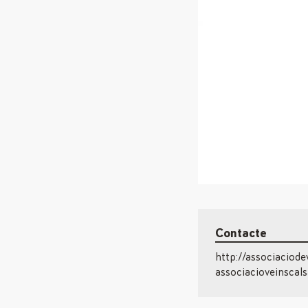
Contacte
http://associaciod
associacioveinsca