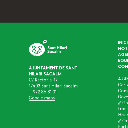
INICI
NOT
AGE
EQU
CON
AJUNTAMENT DE SANT
HILARI SACALM
AJU
C/ Rectoria, 17
Cart
17403 Sant Hilari Sacalm
Comu
T. 972 86 81 01
Gove
Google maps
Go
tran
Hise
Or
Part