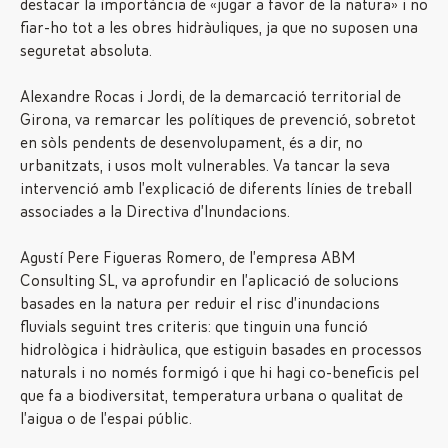
destacar la importància de «jugar a favor de la natura» i no
fiar-ho tot a les obres hidràuliques, ja que no suposen una
seguretat absoluta.
Alexandre Rocas i Jordi, de la demarcació territorial de
Girona, va remarcar les polítiques de prevenció, sobretot
en sòls pendents de desenvolupament, és a dir, no
urbanitzats, i usos molt vulnerables. Va tancar la seva
intervenció amb l’explicació de diferents línies de treball
associades a la Directiva d’Inundacions.
Agustí Pere Figueras Romero, de l’empresa ABM
Consulting SL, va aprofundir en l’aplicació de solucions
basades en la natura per reduir el risc d’inundacions
fluvials seguint tres criteris: que tinguin una funció
hidrològica i hidràulica, que estiguin basades en processos
naturals i no només formigó i que hi hagi co-beneficis pel
que fa a biodiversitat, temperatura urbana o qualitat de
l’aigua o de l’espai públic.