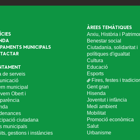
ÀREES TEMÀTIQUES
ÍCIES
Arxiu, Història i Patrimo
NDA
Benestar social
IPAMENTS MUNICIPALS
Ciutadania, solidaritat i
TACTAR
polítiques d'igualtat
Cultura
Educació
NTAMENT
Esports
a de serveis
Fires, festes i tradicio
nicació
Gent gran
rn municipal
Hisenda
vern Obert i
Joventut i infància
sparència
Medi ambient
nda
Mobilitat
denances
Promoció econòmica
icipació ciutadana
Salut
s municipals
Urbanisme
ts, gestions i instàncies