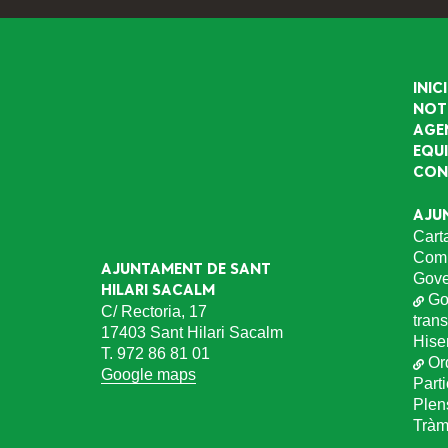
INICI
NOT
AGE
EQU
CON
AJU
Cart
Comu
AJUNTAMENT DE SANT
Gove
HILARI SACALM
Go
C/ Rectoria, 17
tran
17403 Sant Hilari Sacalm
Hise
T. 972 86 81 01
Or
Google maps
Part
Plen
Tràmi