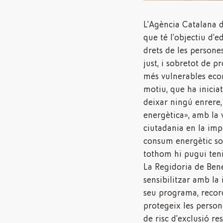
L’Agència Catalana 
que té l’objectiu d’ed
drets de les persone
just, i sobretot de pr
més vulnerables eco
motiu, que ha inicia
deixar ningú enrere
energètica», amb la 
ciutadania en la imp
consum energètic sos
tothom hi pugui teni
La Regidoria de Bene
sensibilitzar amb la i
seu programa, recor
protegeix les persone
de risc d’exclusió res