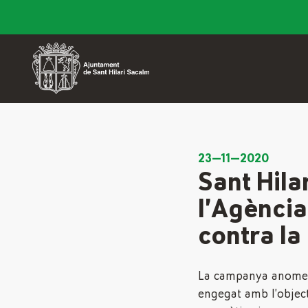
23—11—2020
Sant Hila
l’Agència
contra la
La campanya anomena
engegat amb l’object