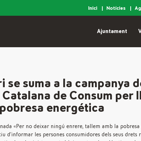
Inici
Notícies
A
Ajuntament
V
ri se suma a la campanya d
 Catalana de Consum per ll
 pobresa energética
da «Per no deixar ningú enrere, tallem amb la pobresa 
iu d’informar les persones consumidores dels seus drets r