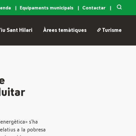
genda
Equipaments municipals
Contactar
iu Sant Hilari
Àrees temàtiques
Turisme
e
uitar
energètica» s’ha
elatius a la pobresa