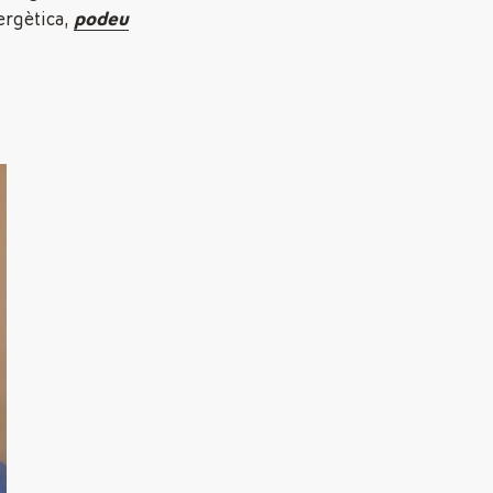
ergètica,
podeu