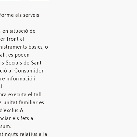
nforme als serveis
 en situació de
er front al
istraments bàsics, o
all, es poden
eis Socials de Sant
enció al Consumidor
re informació i
l.
ra executa el tall
 unitat familiar es
d’exclusió
ciar els fets a
nsum.
tinguts relatius a la