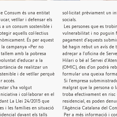
de Consum és una entitat
sol·licitat prèviament un i
ucar, vetllar i defensar els
socials.
s a un consum sostenible i
Les persones que es trobin
otegir aquells col·lectius
vulnerabilitat i no puguin f
nòmicament. És per aquest
pagament d’aquests submin
t la campanya «Per no
bé hagin rebut un avís de t
, tallem amb la pobresa
adreçar a l’oficina de Serv
voluntat d’educar a la
Hilari o bé al Servei d’At
ortància de realitzar un
(OMIC), des d’on podrà reb
tenible i de vetllar perquè
formular una queixa forma
r accés.
Si l’empresa subministrado
star s’ha volgut
malgrat que la persona o la
niciativa i col·laborar en el
troba efectivament en risc 
dant La Llei 24/2015 que
residencial, es poden denun
s i les famílies en situació
l’Agència Catalana del Co
idencial davant els talls
Per a més informació i con