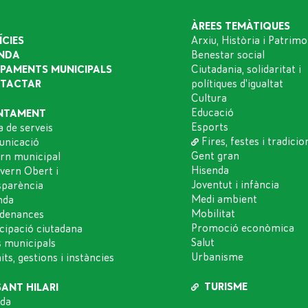
ÀREES TEMÀTIQUES
ÍCIES
Arxiu, Història i Patrimo
NDA
Benestar social
IPAMENTS MUNICIPALS
Ciutadania, solidaritat i
TACTAR
polítiques d'igualtat
Cultura
Educació
NTAMENT
Esports
a de serveis
Fires, festes i tradicio
nicació
Gent gran
rn municipal
Hisenda
vern Obert i
Joventut i infància
sparència
Medi ambient
nda
Mobilitat
denances
Promoció econòmica
icipació ciutadana
Salut
s municipals
Urbanisme
ts, gestions i instàncies
TURISME
SANT HILARI
da