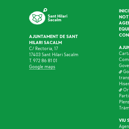
INICI
NOT
AGE
EQU
CON
AJUNTAMENT DE SANT
HILARI SACALM
AJU
C/ Rectoria, 17
Cart
17403 Sant Hilari Sacalm
Comu
T. 972 86 81 01
Gove
Google maps
Go
tran
Hise
Or
Part
Plen
Tràmi
VIU 
Agen