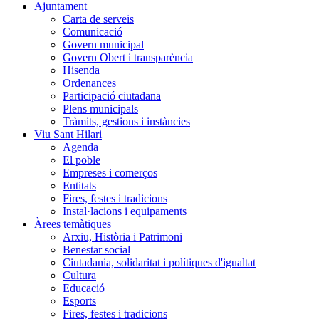
Ajuntament
Carta de serveis
Comunicació
Govern municipal
Govern Obert i transparència
Hisenda
Ordenances
Participació ciutadana
Plens municipals
Tràmits, gestions i instàncies
Viu Sant Hilari
Agenda
El poble
Empreses i comerços
Entitats
Fires, festes i tradicions
Instal·lacions i equipaments
Àrees temàtiques
Arxiu, Història i Patrimoni
Benestar social
Ciutadania, solidaritat i polítiques d'igualtat
Cultura
Educació
Esports
Fires, festes i tradicions