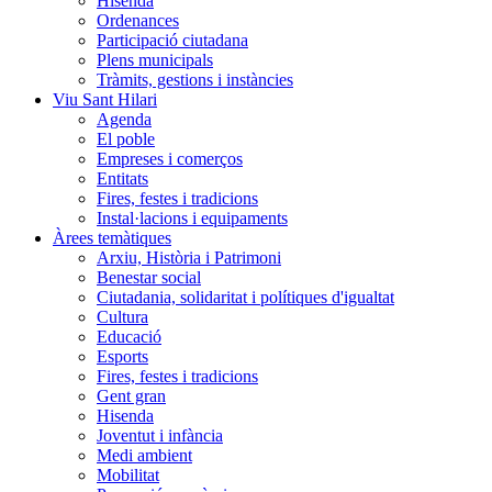
Hisenda
Ordenances
Participació ciutadana
Plens municipals
Tràmits, gestions i instàncies
Viu Sant Hilari
Agenda
El poble
Empreses i comerços
Entitats
Fires, festes i tradicions
Instal·lacions i equipaments
Àrees temàtiques
Arxiu, Història i Patrimoni
Benestar social
Ciutadania, solidaritat i polítiques d'igualtat
Cultura
Educació
Esports
Fires, festes i tradicions
Gent gran
Hisenda
Joventut i infància
Medi ambient
Mobilitat