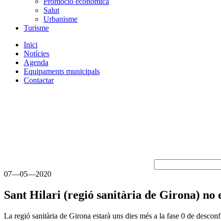
Promoció econòmica
Salut
Urbanisme
Turisme
Inici
Notícies
Agenda
Equipaments municipals
Contactar
07—05—2020
Sant Hilari (regió sanitària de Girona) n
La regió sanitària de Girona estarà uns dies més a la fase 0 de descon