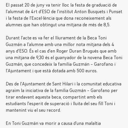
El passat 20 de juny va tenir lloc la festa de graduació de
l’alumnat de 4rt d’ESO de l’institut Anton Busquets i Punset
i la festa de l’Excel·lència que dona reconeixement als
alumnes que han obtingut una mitjana de més de 8,5.
Durant l’acte es va fer el lliurament de la Beca Toni
Guzmán a l’alumne amb una millor nota mitjana dels 4
anys d’ESO. És el cas d’en Roger Duran Brugués que amb
una mitjana de 9,30 és el guanyador de la novena Beca Toni
Guzmán, que concedeix la família Guzmán – Garofano i
l’Ajuntament i que està dotada amb 500 euros.
Des de l’Ajuntament de Sant Hilari i la comunitat educativa
agraïm la iniciativa de la família Guzmán – Garofano per
tirar endavant aquesta beca, compartint amb els
estudiants l’esperit de superació i lluita del seu fill Toni i
mantenint viu el seu record.
En Toni Guzmán va morir a causa d’una malaltia