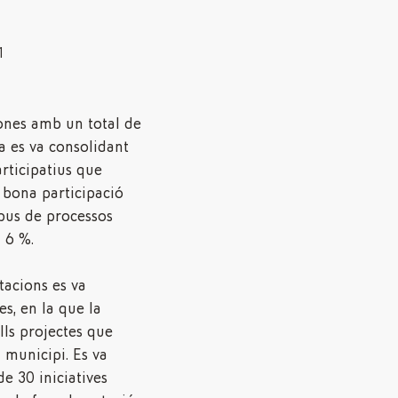
ones amb un total de
a es va consolidant
rticipatius que
a bona participació
pus de processos
 6 %.
tacions es va
es, en la que la
ls projectes que
 municipi. Es va
de 30 iniciatives