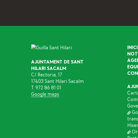
INICI
NOT
AGE
AJUNTAMENT DE SANT
EQU
HILARI SACALM
CON
C/ Rectoria, 17
17403 Sant Hilari Sacalm
AJU
T. 972 86 81 01
Cart
Google maps
Comu
Gove
Go
tran
Hise
Or