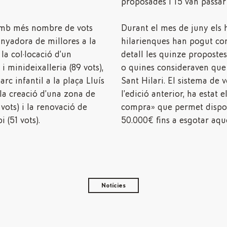
proposades i 15 van passar 
amb més nombre de vots
Durant el mes de juny els h
anyadora de millores a la
hilarienques han pogut c
la col·locació d’un
detall les quinze propostes
 i minideixalleria (89 vots),
o quines consideraven que 
arc infantil a la plaça Lluís
Sant Hilari. El sistema de 
la creació d’una zona de
l’edició anterior, ha estat e
 vots) i la renovació de
compra» que permet dispos
 (51 vots).
50.000€ fins a esgotar aqu
Notícies