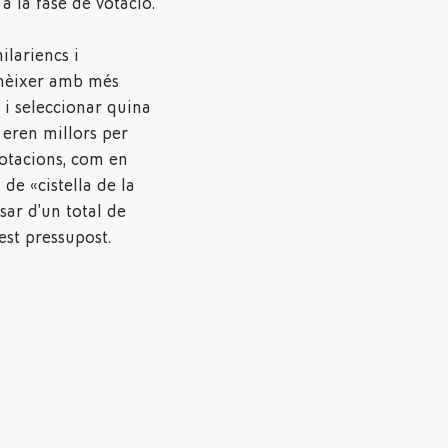
a la fase de votació.
ilariencs i
onèixer amb més
 i seleccionar quina
eren millors per
votacions, com en
l de «cistella de la
ar d’un total de
est pressupost.