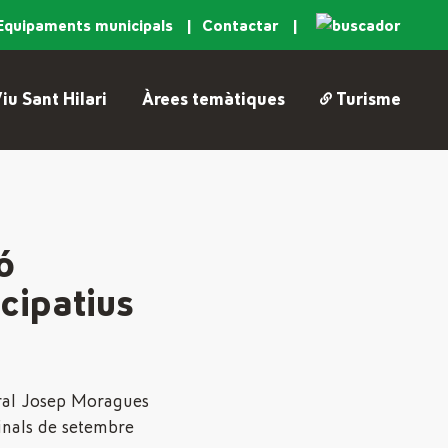
Equipaments municipals
Contactar
iu Sant Hilari
Àrees temàtiques
Turisme
ó
cipatius
eral Josep Moragues
finals de setembre