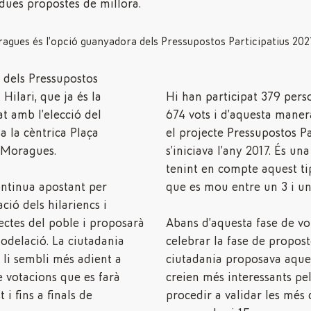
 dues propostes de millora.
y dels Pressupostos
 Hilari, que ja és la
Hi han participat 379 pers
t amb l’elecció del
674 vots i d’aquesta maner
a la cèntrica Plaça
el projecte Pressupostos Pa
 Moragues.
s’iniciava l’any 2017. És un
tenint en compte aquest ti
ontinua apostant per
que es mou entre un 3 i un
ció dels hilariencs i
ectes del poble i proposarà
Abans d’aquesta fase de vo
odelació. La ciutadania
celebrar la fase de propost
 li sembli més adient a
ciutadania proposava aquel
e votacions que es farà
creien més interessants pel
 i fins a finals de
procedir a validar les més 