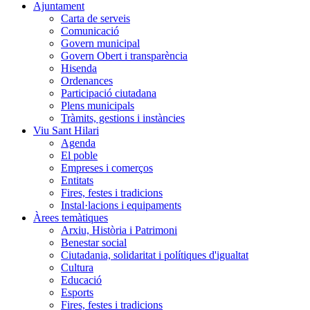
Ajuntament
Carta de serveis
Comunicació
Govern municipal
Govern Obert i transparència
Hisenda
Ordenances
Participació ciutadana
Plens municipals
Tràmits, gestions i instàncies
Viu Sant Hilari
Agenda
El poble
Empreses i comerços
Entitats
Fires, festes i tradicions
Instal·lacions i equipaments
Àrees temàtiques
Arxiu, Història i Patrimoni
Benestar social
Ciutadania, solidaritat i polítiques d'igualtat
Cultura
Educació
Esports
Fires, festes i tradicions