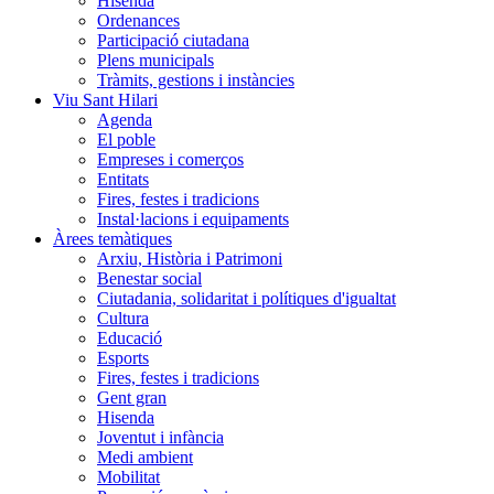
Hisenda
Ordenances
Participació ciutadana
Plens municipals
Tràmits, gestions i instàncies
Viu Sant Hilari
Agenda
El poble
Empreses i comerços
Entitats
Fires, festes i tradicions
Instal·lacions i equipaments
Àrees temàtiques
Arxiu, Història i Patrimoni
Benestar social
Ciutadania, solidaritat i polítiques d'igualtat
Cultura
Educació
Esports
Fires, festes i tradicions
Gent gran
Hisenda
Joventut i infància
Medi ambient
Mobilitat