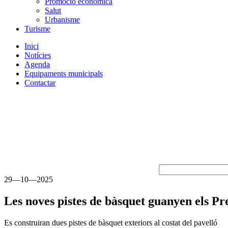
Promoció econòmica
Salut
Urbanisme
Turisme
Inici
Notícies
Agenda
Equipaments municipals
Contactar
29—10—2025
Les noves pistes de bàsquet guanyen els Pr
Es construiran dues pistes de bàsquet exteriors al costat del pavelló