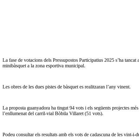
La fase de votacions dels Pressupostos Participatius 2025 s’ha tancat a
minibàsquet a la zona esportiva municipal.
Les obres de les dues pistes de bàsquet es realitzaran l’any vinent.
La proposta guanyadora ha tingut 94 vots i els següents projectes més v
l’enllumenat del carril-vial Bòbila Villaret (51 vots).
Podeu consultar els resultats amb els vots de cadascuna de les vint-i-d