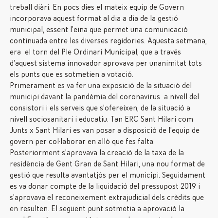
treball diàri. En pocs dies el mateix equip de Govern
incorporava aquest format al dia a dia de la gestió
municipal, essent l’eina que permet una comunicació
continuada entre les diverses regidories. Aquesta setmana,
era el torn del Ple Ordinari Municipal, que a través
d’aquest sistema innovador aprovava per unanimitat tots
els punts que es sotmetien a votació.
Primerament es va fer una exposició de la situació del
municipi davant la pandèmia del coronavirus a nivell del
consistori i els serveis que s’ofereixen, de la situació a
nivell sociosanitari i educatiu. Tan ERC Sant Hilari com
Junts x Sant Hilari es van posar a disposició de l’equip de
govern per col·laborar en allò que fes falta.
Posteriorment s’aprovava la creació de la taxa de la
residència de Gent Gran de Sant Hilari, una nou format de
gestió que resulta avantatjós per el municipi. Seguidament
es va donar compte de la liquidació del pressupost 2019 i
s’aprovava el reconeixement extrajudicial dels crèdits que
en resulten. El següent punt sotmetia a aprovació la