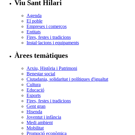
Viu Sant Hilari
Agenda
El poble
Empreses i comerços
Entitats
Fires, festes i tradicions
Instal·lacions i equipaments
Àrees temàtiques
Arxiu, Història i Patrimoni
Benestar social
Ciutadania, solidaritat i polítiques d'igualtat
Cultura
Educació
Esports
Fires, festes i tradicions
Gent gran
Hisenda
Joventut i infància
Medi ambient
Mobilitat
Promoció econòmica