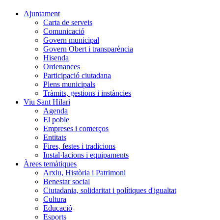
Ajuntament
Carta de serveis
Comunicació
Govern municipal
Govern Obert i transparència
Hisenda
Ordenances
Participació ciutadana
Plens municipals
Tràmits, gestions i instàncies
Viu Sant Hilari
Agenda
El poble
Empreses i comerços
Entitats
Fires, festes i tradicions
Instal·lacions i equipaments
Àrees temàtiques
Arxiu, Història i Patrimoni
Benestar social
Ciutadania, solidaritat i polítiques d'igualtat
Cultura
Educació
Esports