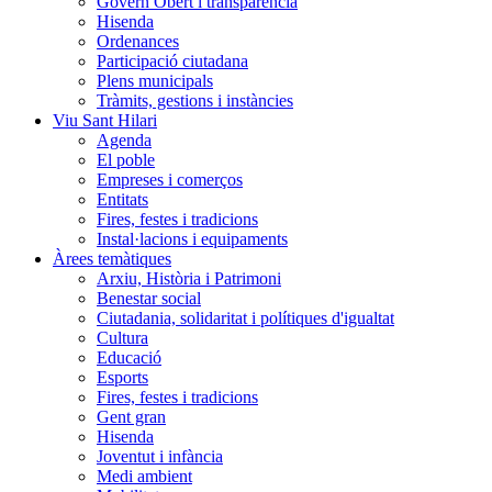
Govern Obert i transparència
Hisenda
Ordenances
Participació ciutadana
Plens municipals
Tràmits, gestions i instàncies
Viu Sant Hilari
Agenda
El poble
Empreses i comerços
Entitats
Fires, festes i tradicions
Instal·lacions i equipaments
Àrees temàtiques
Arxiu, Història i Patrimoni
Benestar social
Ciutadania, solidaritat i polítiques d'igualtat
Cultura
Educació
Esports
Fires, festes i tradicions
Gent gran
Hisenda
Joventut i infància
Medi ambient