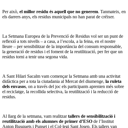
Per això,
el millor residu és aquell que no generem
. Tanmateix, en
els darrers anys, els residus municipals no han parat de créixer.
La Setmana Europea de la Prevenció de Residus vol ser un punt de
reflexió a tots nivells – a casa, a l’escola, a la feina, en el nostre
lleure – per sensibilitzar de la importància del consum responsable,
la generació de residus i el foment de la reutilització, per fer que un
residus torni a tenir una segona vida.
A Sant Hilari Sacalm vam començar la Setmana amb una activitat
didàctica per a tota la ciutadania al Mercat del diumenge,
la ruleta
dels envasos
, on a través del joc els participants aprenien més sobre
el reciclatge, la recollida selectiva, la reutilització i la reducció de
residus.
Al llarg de la setmana, vam realitzar
tallers de sensibilització i
reutilització amb els alumnes de primer d’ESO
de l’Institut
Anton Busquets i Punset i el Col·legi Sant Josep. Els tallers van