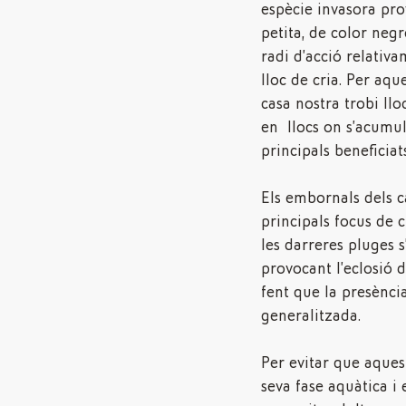
espècie invasora pro
petita, de color negr
radi d’acció relativ
lloc de cria. Per aq
casa nostra trobi ll
en llocs on s’acumul
principals beneficiats
Els embornals dels c
principals focus de c
les darreres pluges 
provocant l’eclosió 
fent que la presència
generalitzada.
Per evitar que aques
seva fase aquàtica i 