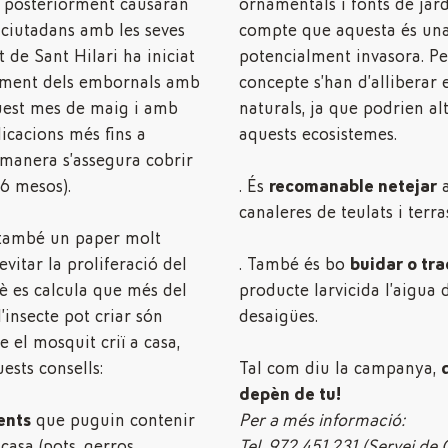
e posteriorment causaran
ornamentals i fonts de jar
 ciutadans amb les seves
compte que aquesta és una
 de Sant Hilari ha iniciat
potencialment invasora. Per
tament dels embornals amb
concepte s’han d’alliberar e
quest mes de maig i amb
naturals, ja que podrien a
licacions més fins a
aquests ecosistemes.
 manera s’assegura cobrir
 6 mesos).
. És
recomanable netejar
a
canaleres de teulats i terra
 també un paper molt
evitar la proliferació del
. També és bo
buidar o tra
è es calcula que més del
producte larvicida l’aigua 
’insecte pot criar són
desaigües.
e el mosquit criï a casa,
ests consells:
Tal com diu la campanya,
depèn de tu!
ients
que puguin contenir
Per a més informació:
casa (pots, gerros,
Tel.
972 451 231
(Servei de 