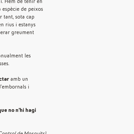
dí. Hem de tenir en
 espècie de peixos
 tant, sota cap
n rius i estanys
lterar greument
nualment les
sses.
ctar
amb un
d’embornals i
que no n’hi hagi
Control de Mosquits)