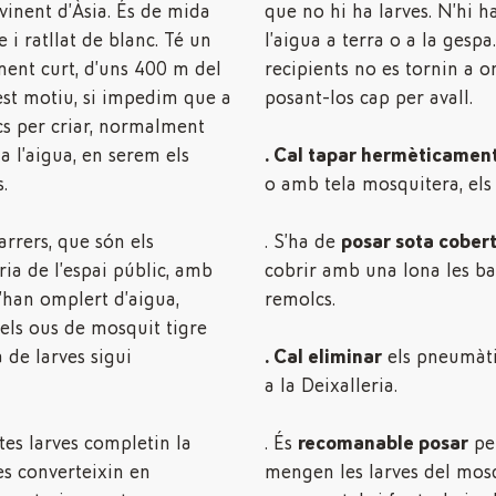
vinent d’Àsia. És de mida
que no hi ha larves. N’hi 
e i ratllat de blanc. Té un
l’aigua a terra o a la gesp
ament curt, d’uns 400 m del
recipients no es tornin a o
uest motiu, si impedim que a
posant-los cap per avall.
ocs per criar, normalment
a l’aigua, en serem els
. Cal tapar hermèticamen
.
o amb tela mosquitera, els 
arrers, que són els
. S’ha de
posar sota cober
ria de l’espai públic, amb
cobrir amb una lona les ba
s’han omplert d’aigua,
remolcs.
dels ous de mosquit tigre
 de larves sigui
. Cal eliminar
els pneumàtic
a la Deixalleria.
tes larves completin la
. És
recomanable posar
pei
es converteixin en
mengen les larves del mosq