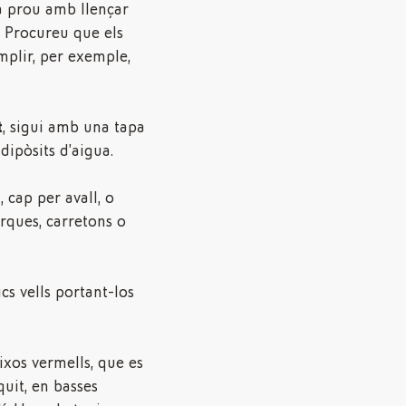
ha prou amb llençar
a. Procureu que els
mplir, per exemple,
t
, sigui amb una tapa
dipòsits d’aigua.
t
, cap per avall, o
rques, carretons o
s vells portant-los
xos vermells, que es
uit, en basses