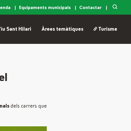
genda
Equipaments municipals
Contactar
iu Sant Hilari
Àrees temàtiques
Turisme
el
nals
dels carrers que