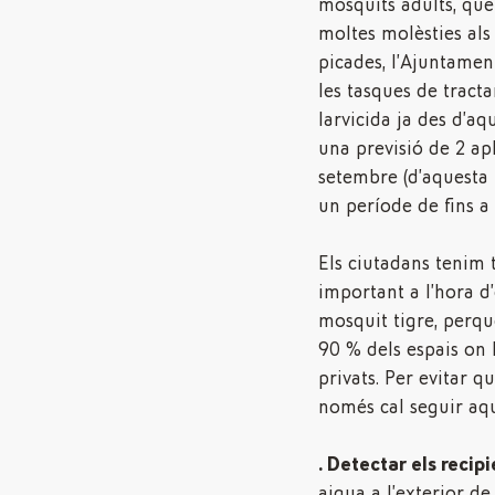
mosquits adults, qu
moltes molèsties als
picades, l’Ajuntament
les tasques de trac
larvicida ja des d’a
una previsió de 2 ap
setembre (d’aquesta
un període de fins a
Els ciutadans tenim
important a l’hora d’
mosquit tigre, perqu
90 % dels espais on l
privats. Per evitar qu
només cal seguir aqu
. Detectar els recip
aigua a l’exterior de 