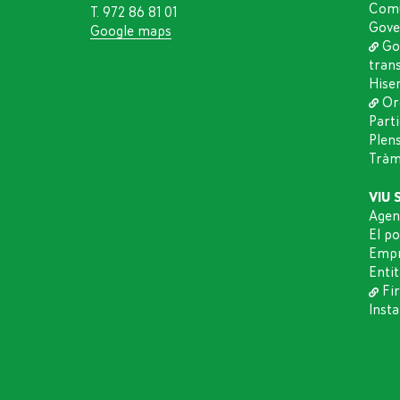
Comu
T. 972 86 81 01
Gove
Google maps
Go
tran
Hise
Or
Part
Plen
Tràmi
VIU 
Agen
El p
Empr
Entit
Fir
Insta