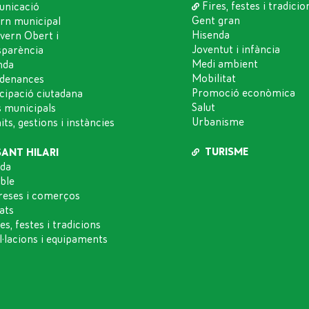
Fires, festes i tradicio
nicació
Gent gran
rn municipal
Hisenda
vern Obert i
Joventut i infància
sparència
Medi ambient
nda
Mobilitat
denances
Promoció econòmica
icipació ciutadana
Salut
s municipals
Urbanisme
ts, gestions i instàncies
TURISME
SANT HILARI
da
oble
eses i comerços
ats
es, festes i tradicions
l·lacions i equipaments