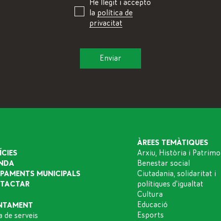
He llegit i accepto
la
política de
privacitat
ÀREES TEMÀTIQUES
ÍCIES
Arxiu, Història i Patrimo
NDA
Benestar social
IPAMENTS MUNICIPALS
Ciutadania, solidaritat i
TACTAR
polítiques d'igualtat
Cultura
Educació
NTAMENT
Esports
a de serveis