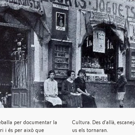
eballa per documentar la
Cultura.
Des d’allà, escane
ri i és per això que
us els tornaran.