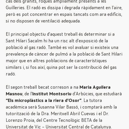
cas dels granits, roques àmpliament presents a les
Guilleries. El radó es dissipa i degrada ràpidament en l’aire,
però es pot concentrar en espais tancats com ara edificis,
si no disposen de ventilació adequada.
El principal objectiu d’aquest treball és determinar si a
Sant Hilari Sacalm hi ha un risc alt d’exposició de la
població al gas radó. També es vol avaluar si existeix una
prevalença de càncer de pulmó a la població de Sant Hilari
major que en altres poblacions de característiques
similars i, si fos així, quina pot ser la contribució del gas
radó.
El segon treball becat correson a na
Maria Aguilera
Masnou
, de l’
Institut Montsoriu
d’Arbúcies, que estudiarà
“Els microplàstics a la riera d’Osor”
. La tutora
acadèmica serà Susanna Vilar Bassó, i comptarà amb la
tutorització de la Dra. Meritxell Abril Cuevas i el Dr.
Lorenzo Proia, del Centre Tecnològic BETA de la
Universitat de Vic – Universitat Central de Catalunya.