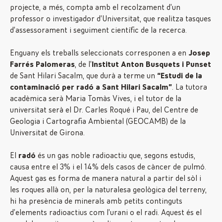
projecte, a més, compta amb el recolzament d’un
professor o investigador d’Universitat, que realitza tasques
d’assessorament i seguiment científic de la recerca.
Enguany els treballs seleccionats corresponen a en
Josep
Farrés Palomeras
, de l’
Institut Anton Busquets i Punset
de Sant Hilari Sacalm, que durà a terme un
“Estudi de la
contaminació per radó a Sant Hilari Sacalm”
. La tutora
acadèmica serà Maria Tomàs Vives, i el tutor de la
universitat serà el Dr. Carles Roqué i Pau, del Centre de
Geologia i Cartografia Ambiental (GEOCAMB) de la
Universitat de Girona.
El
radó
és un gas noble radioactiu que, segons estudis,
causa entre el 3% i el 14% dels casos de càncer de pulmó.
Aquest gas es forma de manera natural a partir del sòl i
les roques allà on, per la naturalesa geològica del terreny,
hi ha presència de minerals amb petits continguts
d’elements radioactius com l’urani o el radi. Aquest és el