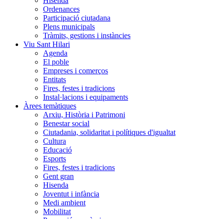
Hisenda
Ordenances
Participació ciutadana
Plens municipals
Tràmits, gestions i instàncies
Viu Sant Hilari
Agenda
El poble
Empreses i comerços
Entitats
Fires, festes i tradicions
Instal·lacions i equipaments
Àrees temàtiques
Arxiu, Història i Patrimoni
Benestar social
Ciutadania, solidaritat i polítiques d'igualtat
Cultura
Educació
Esports
Fires, festes i tradicions
Gent gran
Hisenda
Joventut i infància
Medi ambient
Mobilitat