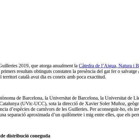
 Guilleries 2019, que atorga anualment la
Càtedra de l’Aigua, Natura i B
 primers resultats obtinguts constaten la presència del gat fer o salvatge
el territori català avui dia es coneix amb poca exactitud.
tònoma de Barcelona, la Universitat de Barcelona, la Universitat de Lle
 Catalunya (UVic-UCC), sota la direcció de Xavier Soler Muñoz, geògraf 
ància d’espècies de carnívors de les Guilleries. Per aconseguir-ho, els in
na separació aproximada d’un quilòmetre i mig entre elles, que els permet
a de distribució coneguda