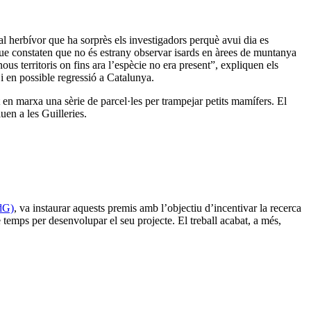
l herbívor que ha sorprès els investigadors perquè avui dia es
, que constaten que no és estrany observar isards en àrees de muntanya
ous territoris on fins ara l’espècie no era present”, expliquen els
 i en possible regressió a Catalunya.
 en marxa una sèrie de parcel·les per trampejar petits mamífers. El
uen a les Guilleries.
dG)
, va instaurar aquests premis amb l’objectiu d’incentivar la recerca
de temps per desenvolupar el seu projecte. El treball acabat, a més,