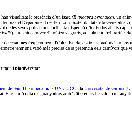
 han visualitzat la presència d’un isard
(Rupicapra pyrenaica),
un anima
nteriors del Departament de Territori i Sostenibilitat de la Generalitat
 de les seves poblacions facilita la dispersió d’individus aïllats cap a n
nivalis
), un petit carnívor d’ambients agraris, actualment molt rarificada
r detectat més freqüentment. D’altra banda, els investigadors han posat
 permetre tenir una visió més precisa de la presència dels carnívors que vi
ritori i biodiversitat
ent de Sant Hilari Sacalm
, la
UVic-UCC
i la
Universitat de Girona (U
versitat. El guardó dota els guanyadors amb 5.000 euros i els dona un any 
a.