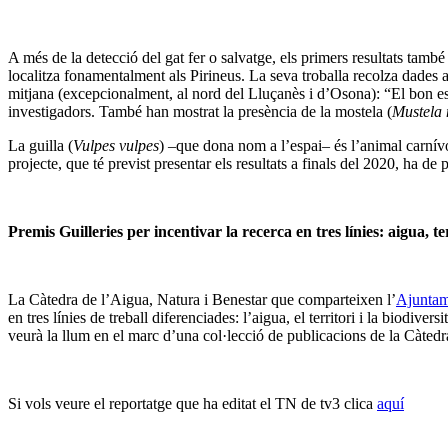
A més de la detecció del gat fer o salvatge, els primers resultats també
localitza fonamentalment als Pirineus. La seva troballa recolza dades a
mitjana (excepcionalment, al nord del Lluçanès i d’Osona): “El bon estat
investigadors. També han mostrat la presència de la mostela (
Mustela 
La guilla (
Vulpes vulpes
) –que dona nom a l’espai– és l’animal carnívo
projecte, que té previst presentar els resultats a finals del 2020, ha de
Premis Guilleries per incentivar la recerca en tres línies: aigua, ter
La Càtedra de l’Aigua, Natura i Benestar que comparteixen l’
Ajuntam
en tres línies de treball diferenciades: l’aigua, el territori i la biodi
veurà la llum en el marc d’una col·lecció de publicacions de la Càtedr
Si vols veure el reportatge que ha editat el TN de tv3 clica
aquí