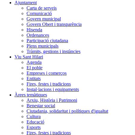
Ajuntament
Carta de serveis
Comunicació
Govern municipal
Govern Obert i transparència
Hisenda
Ordenances
Participació ciutadana
Plens municipals
Tràmits, gestions i instàncies
Viu Sant Hilari
Agenda
El poble
Empreses i comerços
Entitats
Fires, festes i tradicions
Instal·lacions i equipaments
Àrees temàtiques
Arxiu, Història i Patrimoni
Benestar social
Ciutadania, solidaritat i polítiques d'igualtat
Cultura
Educació
Esports
Fires, festes i tradicions