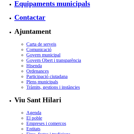
Equipaments municipals
Contactar
Ajuntament
Carta de serveis
Comunicació
Govern municipal
Govern Obert i transparència
Hisenda
Ordenances
Participació ciutadana
Plens municipals
Tràmits, gestions i instàncies
Viu Sant Hilari
Agenda
El poble
Empreses i comerços
Entitats