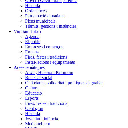
Govern Obert i transparència
Hisenda
Ordenances
Participació ciutadana
Plens municipals
Tràmits, gestions i instàncies
Viu Sant Hilari
Agenda
El poble
Empreses i comerços
Entitats
Fires, festes i tradicions
Instal·lacions i equipaments
Àrees temàtiques
Arxiu, Història i Patrimoni
Benestar social
Ciutadania, solidaritat i polítiques d'igualtat
Cultura
Educació
Esports
Fires, festes i tradicions
Gent gran
Hisenda
Joventut i infància
Medi ambient