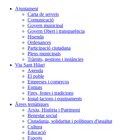
Ajuntament
Carta de serveis
Comunicació
Govern municipal
Govern Obert i transparència
Hisenda
Ordenances
Participació ciutadana
Plens municipals
Tràmits, gestions i instàncies
Viu Sant Hilari
Agenda
El poble
Empreses i comerços
Entitats
Fires, festes i tradicions
Instal·lacions i equipaments
Àrees temàtiques
Arxiu, Història i Patrimoni
Benestar social
Ciutadania, solidaritat i polítiques d'igualtat
Cultura
Educació
Esports