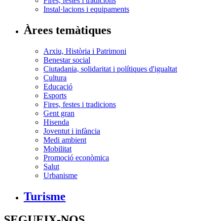
Fires, festes i tradicions
Instal·lacions i equipaments
Àrees temàtiques
Arxiu, Història i Patrimoni
Benestar social
Ciutadania, solidaritat i polítiques d'igualtat
Cultura
Educació
Esports
Fires, festes i tradicions
Gent gran
Hisenda
Joventut i infància
Medi ambient
Mobilitat
Promoció econòmica
Salut
Urbanisme
Turisme
SEGUEIX-NOS