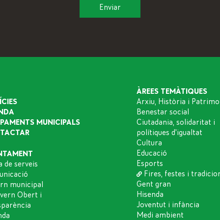
ÀREES TEMÀTIQUES
ÍCIES
Arxiu, Història i Patrimo
NDA
Benestar social
IPAMENTS MUNICIPALS
Ciutadania, solidaritat i
TACTAR
polítiques d'igualtat
Cultura
Educació
NTAMENT
Esports
a de serveis
Fires, festes i tradicio
nicació
Gent gran
rn municipal
Hisenda
vern Obert i
Joventut i infància
sparència
Medi ambient
nda