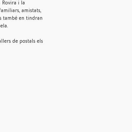
 Rovira i la
familiars, amistats,
os també en tindran
ela.
llers de postals els