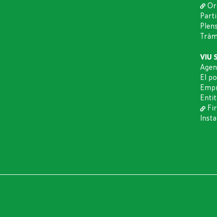
Or
Part
Plen
Tràmi
VIU 
Agen
El p
Empr
Entit
Fir
Insta