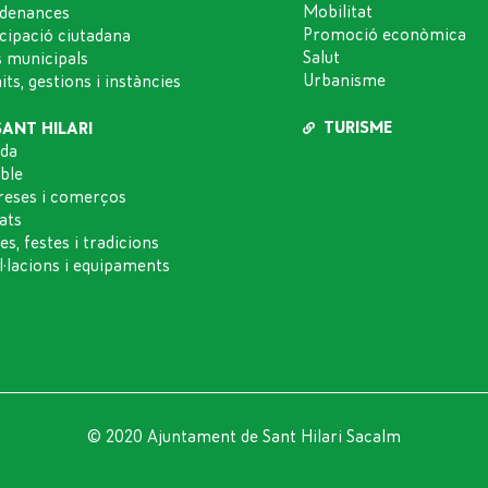
Mobilitat
denances
Promoció econòmica
icipació ciutadana
Salut
s municipals
Urbanisme
ts, gestions i instàncies
TURISME
SANT HILARI
da
oble
eses i comerços
ats
es, festes i tradicions
l·lacions i equipaments
© 2020 Ajuntament de Sant Hilari Sacalm