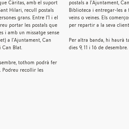
que Càritas, amb el suport
postals a l’Ajuntament, Can
nt Hilari, recull postals
Biblioteca i entregar-les a 
rsones grans. Entre l’1 i el
veïns o veïnes. Els comerç
eu portar les postals que
per repartir a la seva client
es i amb un missatge sense
ret) a l’Ajuntament, Can
Per altra banda, hi haurà ta
i Can Blat.
dies 9, 11 i 16 de desembre.
esembre, tothom podrà fer
 Podreu recollir les