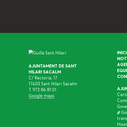
INICI
NOT
AGE
AJUNTAMENT DE SANT
EQU
HILARI SACALM
CON
C/ Rectoria, 17
17403 Sant Hilari Sacalm
AJU
T. 972 86 81 01
Cart
Google maps
Comu
Gove
Go
tran
Hise