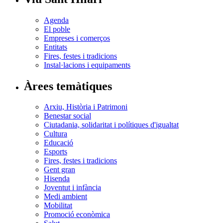
Agenda
El poble
Empreses i comerços
Entitats
Fires, festes i tradicions
Instal·lacions i equipaments
Àrees temàtiques
Arxiu, Història i Patrimoni
Benestar social
Ciutadania, solidaritat i polítiques d'igualtat
Cultura
Educació
Esports
Fires, festes i tradicions
Gent gran
Hisenda
Joventut i infància
Medi ambient
Mobilitat
Promoció econòmica