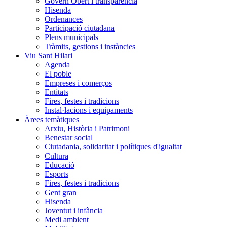
Govern Obert i transparència
Hisenda
Ordenances
Participació ciutadana
Plens municipals
Tràmits, gestions i instàncies
Viu Sant Hilari
Agenda
El poble
Empreses i comerços
Entitats
Fires, festes i tradicions
Instal·lacions i equipaments
Àrees temàtiques
Arxiu, Història i Patrimoni
Benestar social
Ciutadania, solidaritat i polítiques d'igualtat
Cultura
Educació
Esports
Fires, festes i tradicions
Gent gran
Hisenda
Joventut i infància
Medi ambient