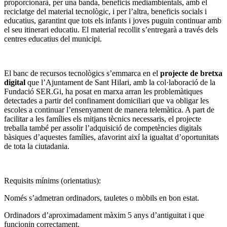
proporcionarà, per una banda, beneficis mediambientals, amb el
reciclatge del material tecnològic, i per l’altra, beneficis socials i
educatius, garantint que tots els infants i joves puguin continuar amb
el seu itinerari educatiu. El material recollit s’entregarà a través dels
centres educatius del municipi.
El banc de recursos tecnològics s’emmarca en el
projecte de bretxa
digital
que l’Ajuntament de Sant Hilari, amb la col·laboració de la
Fundació SER.Gi, ha posat en marxa arran les problemàtiques
detectades a partir del confinament domiciliari que va obligar les
escoles a continuar l’ensenyament de manera telemàtica. A part de
facilitar a les famílies els mitjans tècnics necessaris, el projecte
treballa també per assolir l’adquisició de competències digitals
bàsiques d’aquestes famílies, afavorint així la igualtat d’oportunitats
de tota la ciutadania.
Requisits mínims (orientatius):
Només s’admetran ordinadors, tauletes o mòbils en bon estat.
Ordinadors d’aproximadament màxim 5 anys d’antiguitat i que
funcionin correctament.