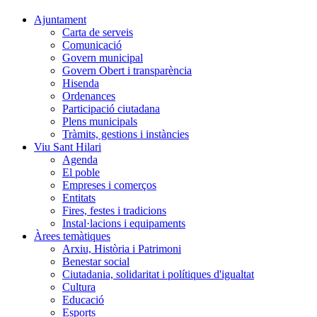
Ajuntament
Carta de serveis
Comunicació
Govern municipal
Govern Obert i transparència
Hisenda
Ordenances
Participació ciutadana
Plens municipals
Tràmits, gestions i instàncies
Viu Sant Hilari
Agenda
El poble
Empreses i comerços
Entitats
Fires, festes i tradicions
Instal·lacions i equipaments
Àrees temàtiques
Arxiu, Història i Patrimoni
Benestar social
Ciutadania, solidaritat i polítiques d'igualtat
Cultura
Educació
Esports