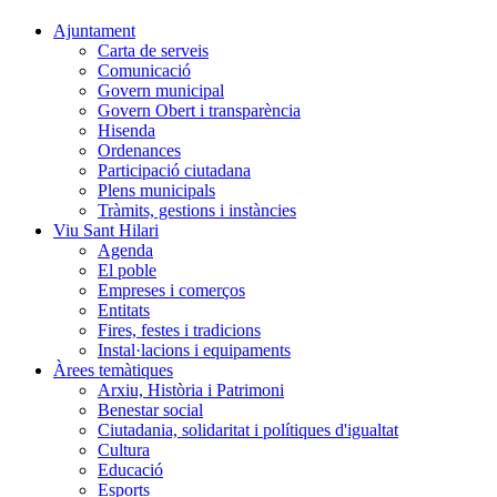
Ajuntament
Carta de serveis
Comunicació
Govern municipal
Govern Obert i transparència
Hisenda
Ordenances
Participació ciutadana
Plens municipals
Tràmits, gestions i instàncies
Viu Sant Hilari
Agenda
El poble
Empreses i comerços
Entitats
Fires, festes i tradicions
Instal·lacions i equipaments
Àrees temàtiques
Arxiu, Història i Patrimoni
Benestar social
Ciutadania, solidaritat i polítiques d'igualtat
Cultura
Educació
Esports