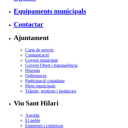
Equipaments municipals
Contactar
Ajuntament
Carta de serveis
Comunicació
Govern municipal
Govern Obert i transparència
Hisenda
Ordenances
Participació ciutadana
Plens municipals
Tràmits, gestions i instàncies
Viu Sant Hilari
Agenda
El poble
Empreses i comerços