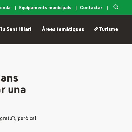
genda
Equipaments municipals
Contactar
iu Sant Hilari
Àrees temàtiques
Turisme
bans
ar una
gratuït, però cal