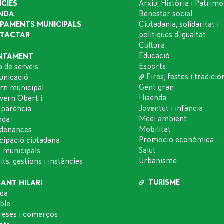
ÍCIES
Arxiu, Història i Patrimo
NDA
Benestar social
IPAMENTS MUNICIPALS
Ciutadania, solidaritat i
TACTAR
polítiques d'igualtat
Cultura
Educació
NTAMENT
Esports
a de serveis
Fires, festes i tradicio
nicació
Gent gran
rn municipal
Hisenda
vern Obert i
Joventut i infància
sparència
Medi ambient
nda
Mobilitat
denances
Promoció econòmica
icipació ciutadana
Salut
s municipals
Urbanisme
ts, gestions i instàncies
TURISME
SANT HILARI
da
oble
eses i comerços