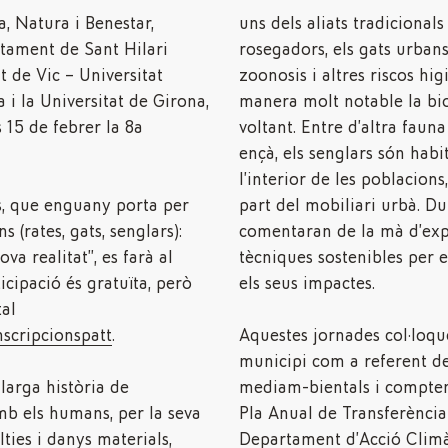
a, Natura i Benestar,
uns dels aliats tradicionals
tament de Sant Hilari
rosegadors, els gats urban
t de Vic – Universitat
zoonosis i altres riscos hig
 i la Universitat de Girona,
manera molt notable la bio
 15 de febrer la 8a
voltant. Entre d’altra faun
ençà, els senglars són habit
l’interior de les poblacions
s, que enguany porta per
part del mobiliari urbà. Du
s (rates, gats, senglars):
comentaran de la mà d’exp
a realitat”, es farà al
tècniques sostenibles per 
icipació és gratuïta, però
els seus impactes.
tal
nscripcionspatt
.
Aquestes jornades col·loqu
municipi com a referent d
larga història de
mediam-bientals i compten
amb els humans, per la seva
Pla Anual de Transferència
ties i danys materials,
Departament d’Acció Climàt