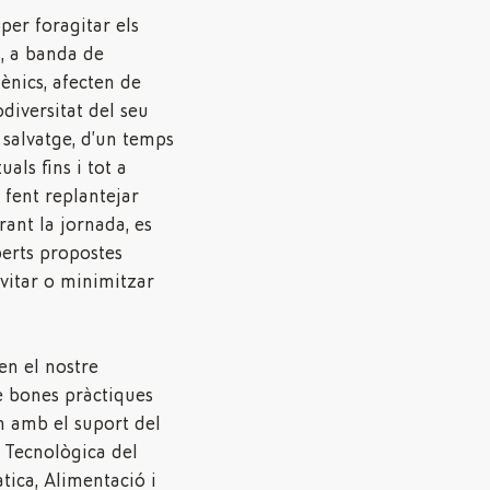
 per foragitar els
s, a banda de
iènics, afecten de
diversitat del seu
a salvatge, d’un temps
uals fins i tot a
, fent replantejar
rant la jornada, es
erts propostes
evitar o minimitzar
en el nostre
e bones pràctiques
 amb el suport del
 Tecnològica del
ica, Alimentació i