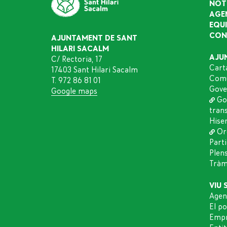
NOT
AGE
EQU
CON
AJUNTAMENT DE SANT
HILARI SACALM
AJU
C/ Rectoria, 17
Cart
17403 Sant Hilari Sacalm
Comu
T. 972 86 81 01
Gove
Google maps
Go
tran
Hise
Or
Part
Plen
Tràmi
VIU 
Agen
El p
Empr