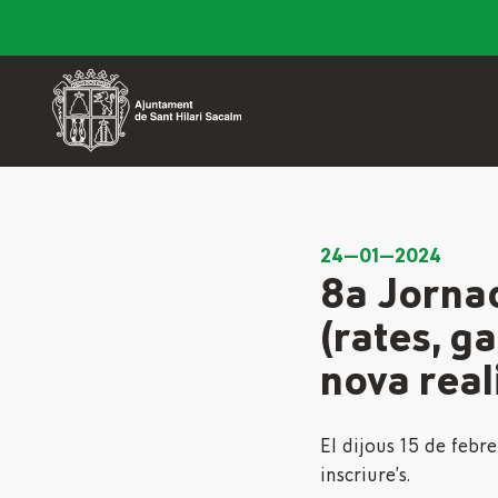
24—01—2024
8a Jornad
(rates, g
nova real
El dijous 15 de febre
inscriure’s.