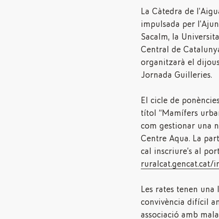
La Càtedra de l’Aigu
impulsada per l’Ajun
Sacalm, la Universita
Central de Catalunya
organitzarà el dijous
Jornada Guilleries.
El cicle de ponèncie
títol “Mamífers urban
com gestionar una nov
Centre Aqua. La part
cal inscriure’s al por
ruralcat.gencat.cat/i
Les rates tenen una l
convivència difícil 
associació amb malal