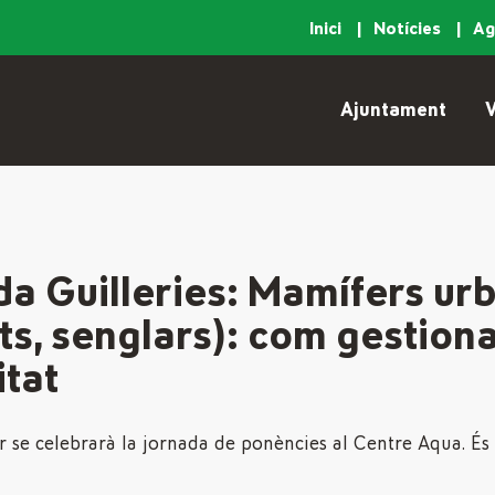
Inici
Notícies
A
Ajuntament
V
a Guilleries: Mamífers ur
ats, senglars): com gestion
itat
r se celebrarà la jornada de ponències al Centre Aqua. És 