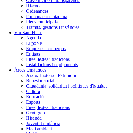
Govern Obert i transparència
Hisenda
Ordenances
Participació ciutadana
Plens municipals
Tràmits, gestions i instàncies
Viu Sant Hilari
Agenda
El poble
Empreses i comerços
Entitats
Fires, festes i tradicions
Instal·lacions i equipaments
Àrees temàtiques
Arxiu, Història i Patrimoni
Benestar social
Ciutadania, solidaritat i polítiques d'igualtat
Cultura
Educació
Esports
Fires, festes i tradicions
Gent gran
Hisenda
Joventut i infància
Medi ambient