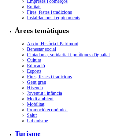
Empreses i comerços
Entitats
Fires, festes i tradicions
Instal·lacions i equipaments
Àrees temàtiques
Arxiu, Història i Patrimoni
Benestar social
Ciutadania, solidaritat i polítiques d'igualtat
Cultura
Educació
Esports
Fires, festes i tradicions
Gent gran
Hisenda
Joventut i infància
Medi ambient
Mobilitat
Promoció econòmica
Salut
Urbanisme
Turisme