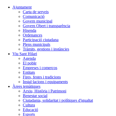
Ajuntament
Carta de serveis
Comunicació
Govern municipal
Govern Obert i transparència
Hisenda
Ordenances
Participació ciutadana
Plens municipals
Tràmits, gestions i instàncies
Viu Sant Hilari
Agenda
El poble
Empreses i comerços
Entitats
Fires, festes i tradicions
Instal·lacions i equipaments
Àrees temàtiques
Arxiu, Història i Patrimoni
Benestar social
Ciutadania, solidaritat i polítiques d'igualtat
Cultura
Educació
Esports