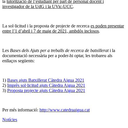
la
tutorització de l’estudiant per part de personal docent i
investigador de la UdG i la UVic-UCC
.
La sol·licitud i la proposta de projecte de recerca
es poden presentar
entre l’1 d’abril i 7 de maig de 2021, ambdós inclosos
.
Les
Bases dels Ajuts per a treballs de recerca de batxillerat
i la
documentació necessària per a poder-hi optar, les trobareu als
enllaços següents:
1)
Bases ajuts Batxillerat Càtedra Aigua 2021
2)
Imprès sol·licitud ajuts Càtedra Aigua 2021
3)
Proposta projecte ajuts Càtedra Aigua 2021
Per més informació:
http://www.catedraaigua.cat
Notícies