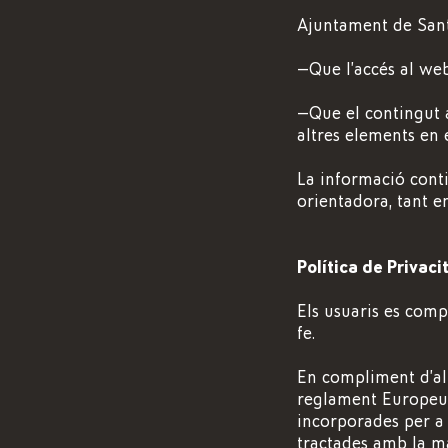
Ajuntament de Sant
—Que l’accés al web
—Que el contingut a
altres elements en 
La informació conti
orientadora, tant en
Política de Privac
Els usuaris es comp
fe.
En compliment d’al
reglament Europeu 
incorporades per a
tractades amb la mà