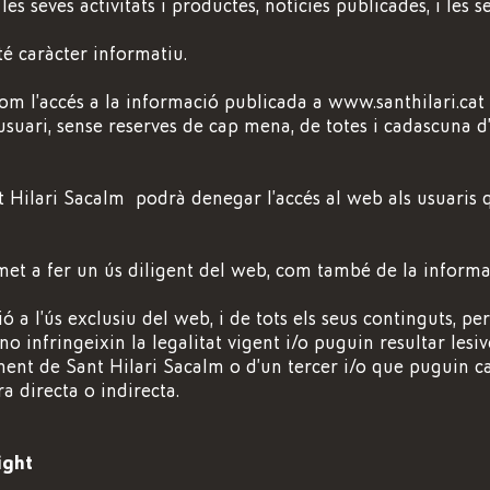
les seves activitats i productes, notícies publicades, i les s
té caràcter informatiu.
om l’accés a la informació publicada a www.santhilari.cat
usuari, sense reserves de cap mena, de totes i cadascuna d
 Hilari Sacalm podrà denegar l’accés al web als usuaris 
met a fer un ús diligent del web, com també de la inform
ió a l’ús exclusiu del web, i de tots els seus continguts, per a
o infringeixin la legalitat vigent i/o puguin resultar lesiv
ment de Sant Hilari Sacalm o d’un tercer i/o que puguin c
a directa o indirecta.
ight