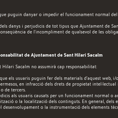
 que puguin danyar o impedir el funcionament normal del
dels danys i perjudicis de tot tipus que Ajuntament de Sa
onseqüència de l’incompliment de qualsevol de les obliga
onsabilitat de Ajuntament de Sant Hilari Sacalm
 Hilari Sacalm no assumirà cap responsabilitat:
 que els usuaris puguin fer dels materials d’aquest web, i/o
ermesos, en infracció dels drets de propietat intel·lectual 
o de tercers.
udicis als usuaris causats per un funcionament normal o a
ització o la localització dels continguts. En general, dels
el desenvolupament o la instrumentació dels elements tèc