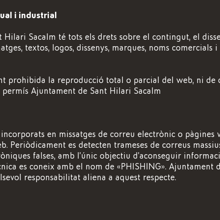
ual i industrial
ilari Sacalm té tots els drets sobre el contingut, el disse
matges, textos, logos, dissenys, marques, noms comercials 
prohibida la reproducció total o parcial del web, ni de 
el permís Ajuntament de Sant Hilari Sacalm
s incorporats en missatges de correu electrònic o pàgines 
b. Periòdicament es detecten trameses de correus massius
ròniques falses, amb l’únic objectiu d’aconseguir informac
ècnica es coneix amb el nom de «PHISHING». Ajuntament d
sevol responsabilitat aliena a aquest respecte.