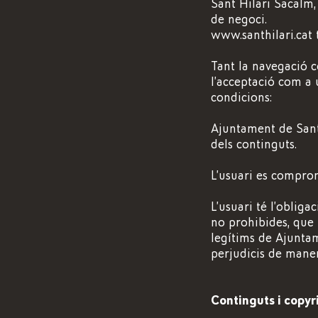
Sant Hilari Sacalm, 
de negoci.
www.santhilari.cat 
Tant la navegació c
l’acceptació com a 
condicions:
Ajuntament de Sant
dels continguts.
L’usuari es compro
L’usuari té l’obligac
no prohibides, que n
legítims de Ajunta
perjudicis de maner
Continguts i copyr