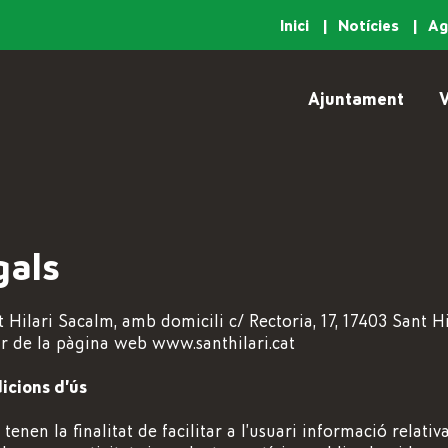
Inici
Notícies
A
Ajuntament
V
gals
Hilari Sacalm, amb domicili c/ Rectoria, 17, 17403 Sant Hi
ar de la pàgina web www.santhilari.cat
icions d’ús
 tenen la finalitat de facilitar a l’usuari informació relat