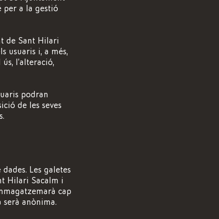
 per a la gestió
t de Sant Hilari
s usuaris i, a més,
ús, l’alteració,
suaris podran
sició de les seves
s.
e dades. Les galetes
nt Hilari Sacalm i
s’emmagatzemarà cap
da serà anònima.