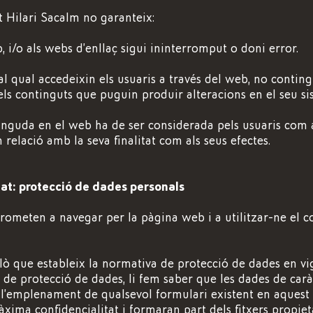
 Hilari Sacalm no garanteix:
, i/o als webs d’enllaç sigui ininterromput o doni error.
l qual accedeixin els usuaris a través del web, no conting
els continguts que puguin produir alteracions en el seu si
nguda en el web ha de ser considerada pels usuaris com a
 relació amb la seva finalitat com als seus efectes.
itat: protecció de dades personals
rometen a navegar per la pàgina web i a utilitzar-ne el 
lò que estableix la normativa de protecció de dades en vi
de protecció de dades, li fem saber que les dades de carà
 l’emplenament de qualsevol formulari existent en aquest
xima confidencialitat i formaran part dels fitxers propie