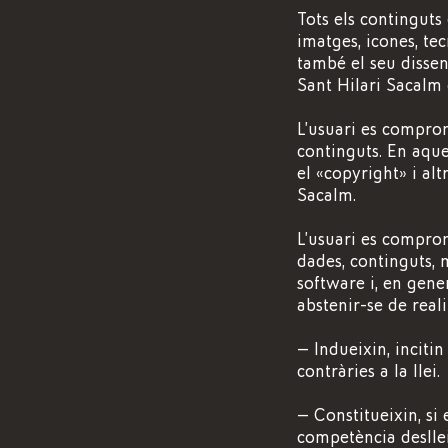
Tots els continguts 
imatges, icones, te
també el seu dissen
Sant Hilari Sacalm o
L’usuari es comprom
continguts. En aque
el «copyright» i al
Sacalm.
L’usuari es comprom
dades, continguts, m
software i, en gene
abstenir-se de reali
— Indueixin, inciti
contràries a la llei.
— Constitueixin, si 
competència desllei