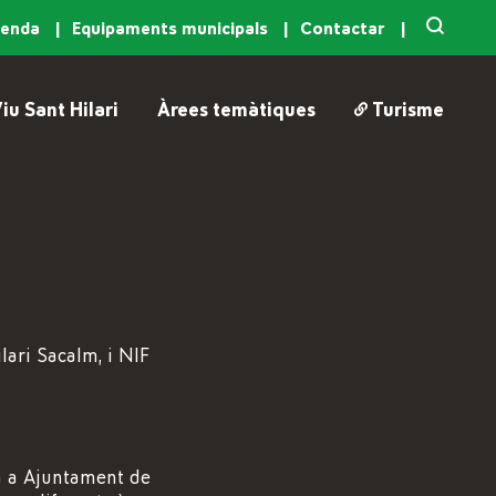
genda
Equipaments municipals
Contactar
iu Sant Hilari
Àrees temàtiques
Turisme
lari Sacalm, i NIF
iva a Ajuntament de