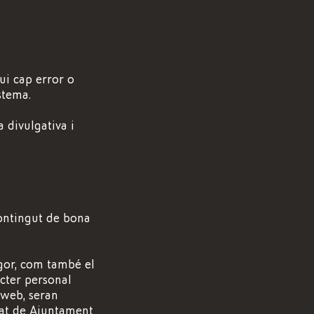
ui cap error o
stema.
 divulgativa i
contingut de bona
gor, com també el
cter personal
 web, seran
tat de Ajuntament