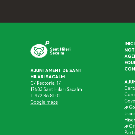
INICI
NOT
AGE
EQU
CON
AJUNTAMENT DE SANT
HILARI SACALM
AJU
C/ Rectoria, 17
Cart
17403 Sant Hilari Sacalm
Comu
T. 972 86 81 01
Gove
Google maps
Go
tran
Hise
Or
Part