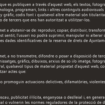
que es publiquen a través d’aquest web, els textos, fotograf
cnologia, programari, links i altres continguts audiovisual
y gràfic, codis font i qualsevol altre material són titulari
 de tercers que ens han autoritzat a utilitzar-los.
et a abstenir-se de: reproduir, copiar, distribuir, transfor
st sentit, l’usuari no podrà suprimir, manipular ni alterar
tres dades identificatives de la reserva de drets de Ajuntam
et, a no transmetre, difondre o posar a disposició de terc
issatges, gràfics, dibuixos, arxius de so i/o imatge, fotogra
ral, qualsevol tipus de material propietat d’aquest web, 
tzar actes que:
n o promoguin actuacions delictives, difamatòries, violentes
escau, publicitat il·lícita, enganyosa o deslleial i, en gener
al o vulnerin les normes reguladores de la protecció de 