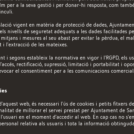
lm per a la seva gestió i per donar-hi resposta, com també
nculi.
lació vigent en matèria de protecció de dades, Ajuntamen
s nivells de seguretat adequats a les dades facilitades pel
s mitjans i mesures al seu abast per evitar la pèrdua, el mal 
t i l’extracció de les mateixes.
 i segons estableix la normativa en vigor i l’RGPD, els u
’accés, rectificació, supressió, limitació i portabilitat i opo
evocar el consentiment per a les comunicacions comercial
ies
 d’aquest web, és necessari l’ús de cookies i petits fitxers d
inalitat de millorar el servei prestat per Ajuntament de Sa
 l’usuari en el moment d’accedir al web. En cap cas no 
personal relativa als usuaris i tota la informació obtingu