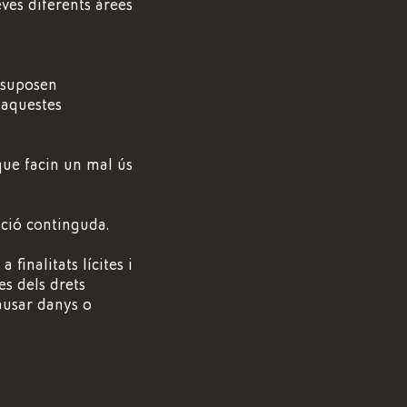
eves diferents àrees
 suposen
’aquestes
que facin un mal ús
ació continguda.
 finalitats lícites i
es dels drets
ausar danys o