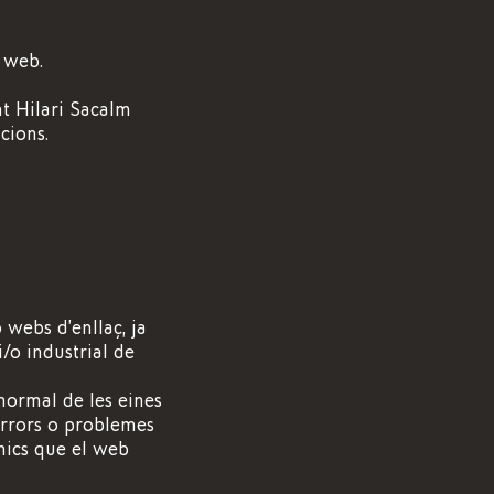
 web.
nt Hilari Sacalm
cions.
 webs d’enllaç, ja
i/o industrial de
normal de les eines
 errors o problemes
nics que el web