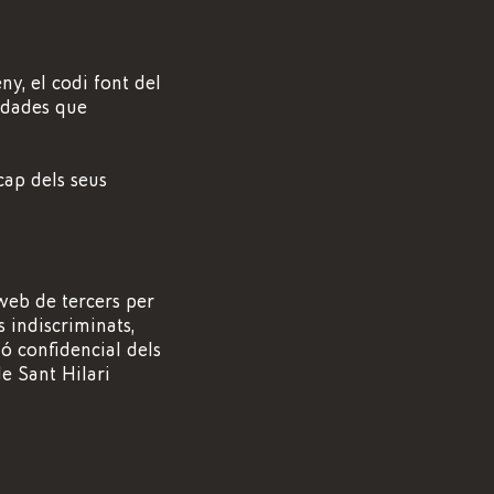
ny, el codi font del
i dades que
cap dels seus
web de tercers per
 indiscriminats,
ió confidencial dels
e Sant Hilari