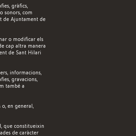
ies, gràfics,
s o sonors, com
tat de Ajuntament de
mar o modificar els
 de cap altra manera
ent de Sant Hilari
ers, informacions,
fies, gravacions,
com també a
 o, en general,
al, que constitueixin
dades de caràcter