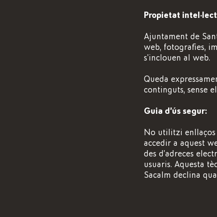
Propietat intel·lect
Ajuntament de Sant H
web, fotografies, i
s’inclouen al web.
Queda expressament 
continguts, sense 
Guia d’ús segur:
No utilitzi enllaço
accedir a aquest we
des d’adreces elect
usuaris. Aquesta t
Sacalm declina qual