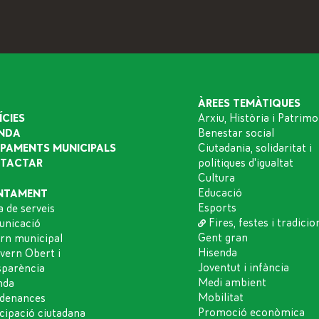
ÀREES TEMÀTIQUES
ÍCIES
Arxiu, Història i Patrimo
NDA
Benestar social
IPAMENTS MUNICIPALS
Ciutadania, solidaritat i
TACTAR
polítiques d'igualtat
Cultura
Educació
NTAMENT
Esports
a de serveis
Fires, festes i tradicio
nicació
Gent gran
rn municipal
Hisenda
vern Obert i
Joventut i infància
sparència
Medi ambient
nda
Mobilitat
denances
Promoció econòmica
icipació ciutadana