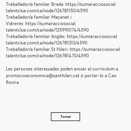
Treballador/a familiar Breda:
https://sumaracciosocial.
talentclue.com/ca/node/
126781150/4590
Treballador/a familiar Maçanet i
Vidreres:
https://sumaracciosocial.
talentclue.com/ca/node/
125990174/4590
Treballador/a familiar Anglès:
https://sumaracciosocial.
talentclue.com/ca/node/
126781313/4590
Treballador/a familiar St Hilari:
https://sumaracciosocial.
talentclue.com/ca/node/
126781470/4590
Les persones interessades poden enviar el currículum a
promocioeconomica@santhilari.cat o portar-lo a Can
Rovira.
Tornar