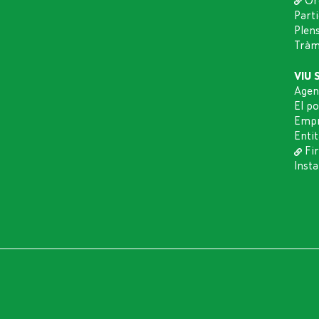
Or
Part
Plen
Tràmi
VIU 
Agen
El p
Empr
Entit
Fir
Insta