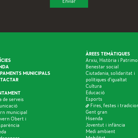
ÀREES TEMÀTIQUES
ÍCIES
Arxiu, Història i Patrimo
NDA
Benestar social
IPAMENTS MUNICIPALS
Ciutadania, solidaritat i
TACTAR
polítiques d'igualtat
Cultura
Educació
NTAMENT
Esports
a de serveis
Fires, festes i tradicio
nicació
Gent gran
rn municipal
Hisenda
vern Obert i
Joventut i infància
sparència
Medi ambient
nda
Mobilitat