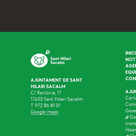
INICI
NOT
AGE
EQU
CON
AJUNTAMENT DE SANT
HILARI SACALM
AJU
C/ Rectoria, 17
Cart
17403 Sant Hilari Sacalm
Comu
T. 972 86 81 01
Gove
Google maps
Go
tran
Hise