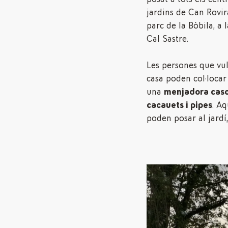
jardins de Can Rovira
parc de la Bòbila, a l
Cal Sastre.
Les persones que vul
casa poden col·loca
una
menjadora caso
cacauets i pipes
. Aq
poden posar al jardí, 