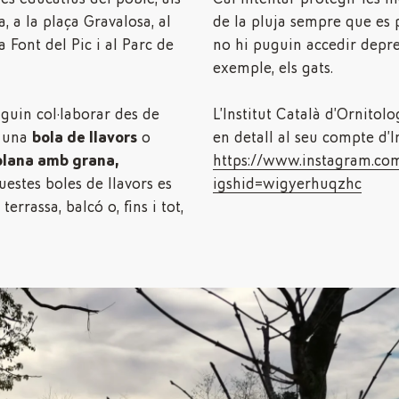
, a la plaça Gravalosa, al
de la pluja sempre que es p
a Font del Pic i al Parc de
no hi puguin accedir depr
exemple, els gats.
guin col·laborar des de
L’Institut Català d’Ornitolo
r una
bola de llavors
o
en detall al seu compte d’
lana amb grana,
https://www.instagram.c
uestes boles de llavors es
igshid=wigyerhuqzhc
terrassa, balcó o, fins i tot,