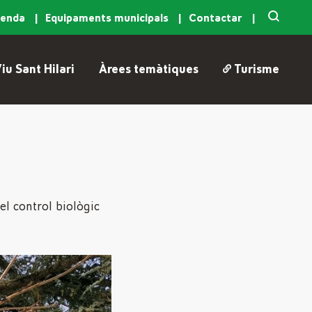
genda
Equipaments municipals
Contactar
iu Sant Hilari
Àrees temàtiques
Turisme
el control biològic