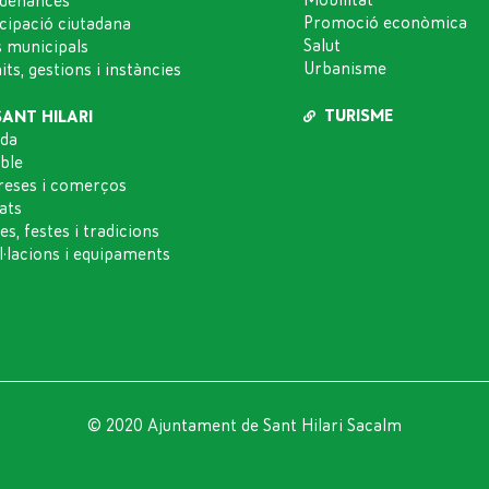
denances
Promoció econòmica
icipació ciutadana
Salut
s municipals
Urbanisme
ts, gestions i instàncies
TURISME
SANT HILARI
da
oble
eses i comerços
ats
es, festes i tradicions
l·lacions i equipaments
© 2020 Ajuntament de Sant Hilari Sacalm