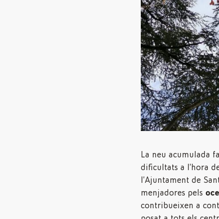
La neu acumulada fa 
dificultats a l’hora d
l’Ajuntament de Sant
menjadores pels
oce
contribueixen a cont
posat a tots els cent