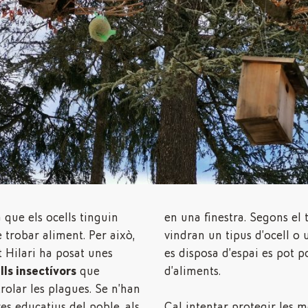
que els ocells tinguin
en una finestra. Segons el 
e trobar aliment. Per això,
vindran un tipus d’ocell o u
 Hilari ha posat unes
es disposa d’espai es pot p
lls insectívors
que
d’aliments.
rolar les plagues. Se n’han
res educatius del poble, als
Cal intentar protegir les m