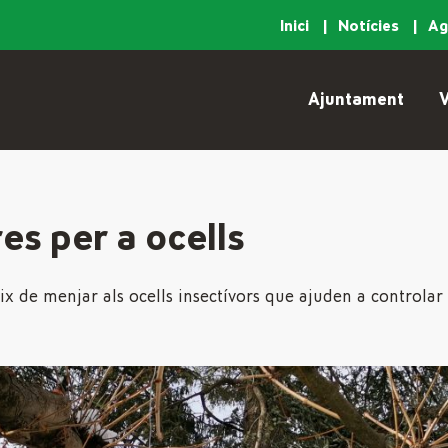
Inici
Notícies
A
Ajuntament
V
s per a ocells
x de menjar als ocells insectívors que ajuden a controlar 