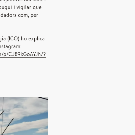
ugui i vigilar que
edadors com, per
gia (ICO) ho explica
Instagram:
om/p/CJ89kGoAYJh/?