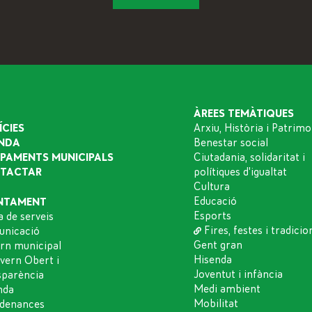
ÀREES TEMÀTIQUES
ÍCIES
Arxiu, Història i Patrimo
NDA
Benestar social
IPAMENTS MUNICIPALS
Ciutadania, solidaritat i
TACTAR
polítiques d'igualtat
Cultura
Educació
NTAMENT
Esports
a de serveis
Fires, festes i tradicio
nicació
Gent gran
rn municipal
Hisenda
vern Obert i
Joventut i infància
sparència
Medi ambient
nda
Mobilitat
denances