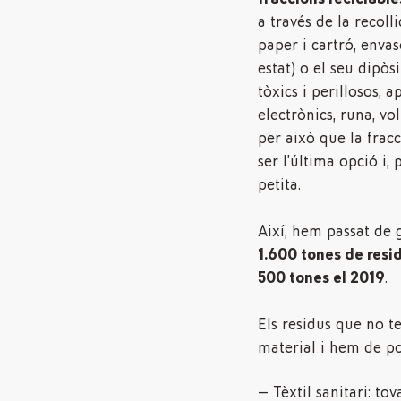
a través de la recolli
paper i cartró, envas
estat) o el seu dipòsi
tòxics i perillosos, ap
electrònics, runa, vo
per això que la fracc
ser l’última opció i, 
petita.
Així, hem passat de 
1.600 tones de resid
500 tones el 2019
.
Els residus que no t
material i hem de pos
Tèxtil sanitari: to