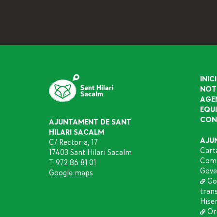
INICI
NOT
AGE
EQU
CON
AJUNTAMENT DE SANT
HILARI SACALM
AJU
C/ Rectoria, 17
Cart
17403 Sant Hilari Sacalm
Comu
T. 972 86 81 01
Gove
Google maps
Go
tran
Hise
Or