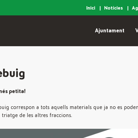
Inici
Notícies
A
Ajuntament
V
ebuig
més petita!
ebuig correspon a tots aquells materials que ja no es poden
triatge de les altres fraccions.