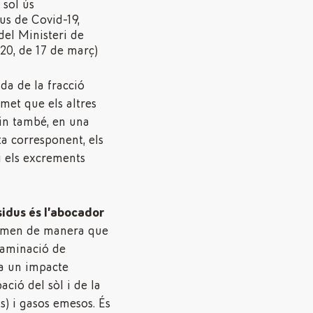
 sol ús
us de Covid-19,
del Ministeri de
20, de 17 de març)
da de la fracció
rmet que els altres
tin també, en una
ta corresponent, els
 i els excrements
sidus és l’abocador
emen de manera que
taminació de
ha un impacte
ació del sòl i de la
ts) i gasos emesos. És