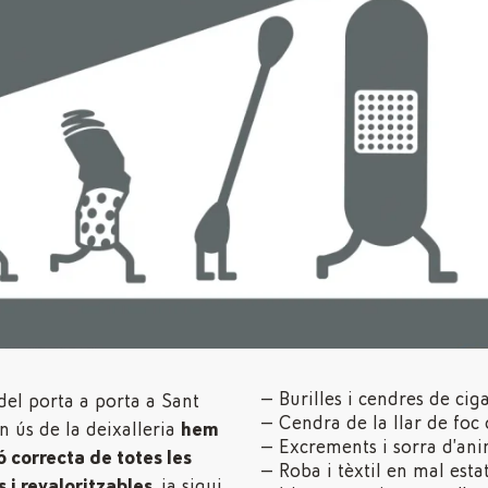
Burilles i cendres de cig
el porta a porta a Sant
Cendra de la llar de foc 
n ús de la deixalleria
hem
Excrements i sorra d’an
ó correcta de totes les
Roba i tèxtil en mal esta
s i revaloritzables
, ja sigui