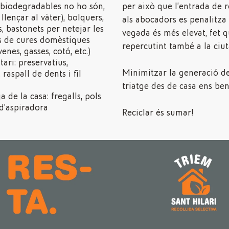
 biodegradables no ho són,
per això que l’entrada de 
llençar al vàter), bolquers,
als abocadors es penalitza
 bastonets per netejar les
vegada és més elevat, fet q
dus de cures domèstiques
repercutint també a la ciut
venes, gasses, cotó, etc.)
tari: preservatius,
Minimitzar la generació de 
raspall de dents i fil
triatge des de casa ens bene
a de la casa: fregalls, pols
d’aspiradora
Reciclar és sumar!