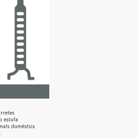
arretes
o estufa
imals domèstics
t