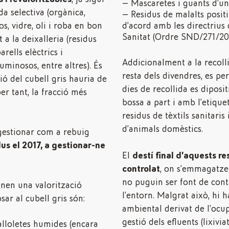
Mascaretes i guants d’un
da selectiva (orgànica,
Residus de malalts positi
os, vidre, oli i roba en bon
d’acord amb les directrius 
Sanitat (Ordre SND/271/20
t a la deixalleria (residus
arells elèctrics i
Addicionalment a la recolli
luminosos, entre altres). És
resta dels divendres, es pe
ió del cubell gris hauria de
dies de recollida es diposi
per tant, la fracció més
bossa a part i amb l’etique
residus de tèxtils sanitaris
d’animals domèstics.
gestionar com a rebuig
us el 2017, a gestionar-ne
El
destí final d’aquests re
controlat
, on s’emmagatz
no puguin ser font de con
enen una valorització
l’entorn. Malgrat això, hi 
ar al cubell gris són:
ambiental derivat de l’ocup
gestió dels efluents (lixivia
valloletes humides (encara