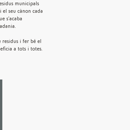
residus municipals
 i el seu cànon cada
ue s’acaba
adania.
residus i fer bé el
ficia a tots i totes.