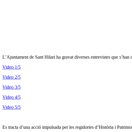
L’Ajuntament de Sant Hilari ha gravat diverses entrevistes que s’han di
Video 1/5
Video 2/5
Video 3/5
Video 4/5
Video 5/5
Es tracta d’una acció impulsada per les regidories d’Història i Patrim