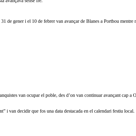
sta avançava sense fre.
 31 de gener i el 10 de febrer van avançar de Blanes a Portbou mentre m
ranquistes van ocupar el poble, des d’on van continuar avançant cap a Os
nt” i van decidir que fos una data destacada en el calendari festiu local.