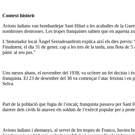
Context històric
Avions italians van bombardejar Sant Hilari a les acaballes de la Guerr
nombroses destrosses. Les tropes franquistes sabien que en aquesta zona
L’historiador local Àngel Serradesanferm explica així els dies previs
Finalment, el dia 31 de gener, cap a les tres de la tarda, una flota de
pànic al seu pas.”
Uns mesos abans, el novembre del 1938, va ocórrer un fet decisiu i és 
franquista. El 23 de desembre del 38 va començar l’atac feixista i en p
Selva.
Part de la població que fugia de l’encalç franquista passava per Sant H
darrere dels civils hi anaven els soldats de l’exèrcit popular per a pro
Avions italians i alemanys, al servei de les tropes de Franco, havien b