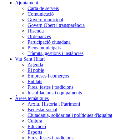
Ajuntament
Carta de serveis
Comunicació
Govern municipal
Govern Obert i transparència
Hisenda
Ordenances
Participació ciutadana
Plens municipals
Tràmits, gestions i instàncies
Viu Sant Hilari
Agenda
El poble
Empreses i comerços
Entitats
Fires, festes i tradicions
Instal·lacions i equipaments
Àrees temàtiques
Arxiu, Història i Patrimoni
Benestar social
Ciutadania, solidaritat i polítiques d'igualtat
Cultura
Educació
Esports
Fires, festes i tradicions