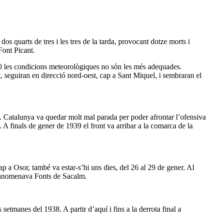
s quarts de tres i les tres de la tarda, provocant dotze morts i
Font Picant.
 30 les condicions meteorològiques no són les més adequades.
t, seguiran en direcció nord-oest, cap a Sant Miquel, i sembraran el
e. Catalunya va quedar molt mal parada per poder afrontar l’ofensiva
 A finals de gener de 1939 el front va arribar a la comarca de la
ap a Osor, també va estar-s’hi uns dies, del 26 al 29 de gener. Al
7 s’anomenava Fonts de Sacalm.
setmanes del 1938. A partir d’aquí i fins a la derrota final a