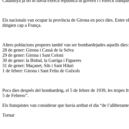
Catalunya ja no hi havia exèrcit republicà ni govern i l’exèrcit franqui
Els nacionals van ocupar la província de Girona en pocs dies. Entre el
dirigien cap a França.
Altres poblacions properes també van ser bombardejades aquells dies:
28 de gener: Girona i Cassà de la Selva
29 de gener: Girona i Sant Celoni
30 de gener: la Bisbal, la Garriga i Figueres
31 de gener: Maçanet, Sils i Sant Hilari
1 de febrer: Girona i Sant Feliu de Guíxols
Pocs dies després del bombardeig, el 5 de febrer de 1939, les tropes f
5 de Febrero”.
Els franquistes van considerar que havia arribat el dia “de l’alliberame
Tornar