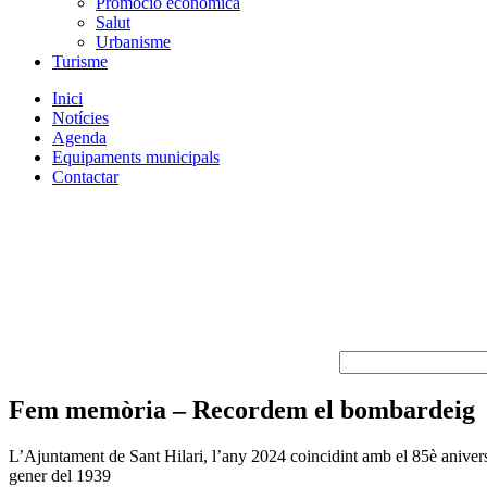
Promoció econòmica
Salut
Urbanisme
Turisme
Inici
Notícies
Agenda
Equipaments municipals
Contactar
Fem memòria – Recordem el bombardeig
L’Ajuntament de Sant Hilari, l’any 2024 coincidint amb el 85è aniversar
gener del 1939