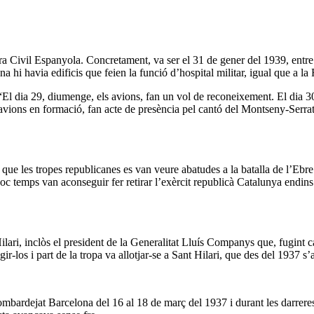
a Civil Espanyola. Concretament, va ser el 31 de gener del 1939, entre do
 hi havia edificis que feien la funció d’hospital militar, igual que a la 
: “El dia 29, diumenge, els avions, fan un vol de reconeixement. El dia
 5 avions en formació, fan acte de presència pel cantó del Montseny-Serra
que les tropes republicanes es van veure abatudes a la batalla de l’Ebr
oc temps van aconseguir fer retirar l’exèrcit republicà Catalunya endins.
ilari, inclòs el president de la Generalitat Lluís Companys que, fugint c
tegir-los i part de la tropa va allotjar-se a Sant Hilari, que des del 193
ombardejat Barcelona del 16 al 18 de març del 1937 i durant les darreres 