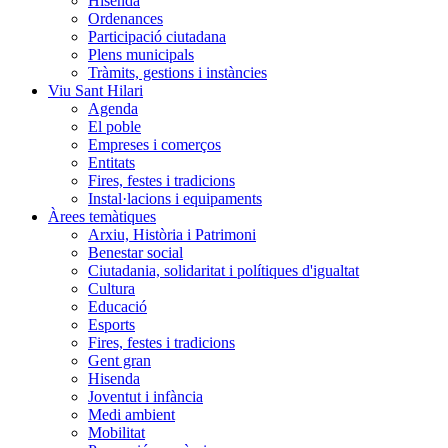
Hisenda
Ordenances
Participació ciutadana
Plens municipals
Tràmits, gestions i instàncies
Viu Sant Hilari
Agenda
El poble
Empreses i comerços
Entitats
Fires, festes i tradicions
Instal·lacions i equipaments
Àrees temàtiques
Arxiu, Història i Patrimoni
Benestar social
Ciutadania, solidaritat i polítiques d'igualtat
Cultura
Educació
Esports
Fires, festes i tradicions
Gent gran
Hisenda
Joventut i infància
Medi ambient
Mobilitat