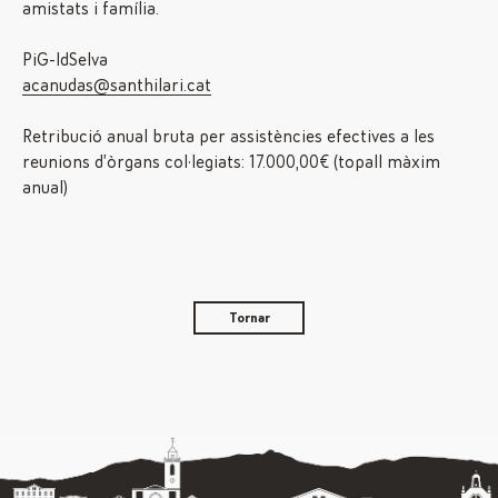
amistats i família.
PiG-IdSelva
acanudas@santhilari.cat
Retribució anual bruta per assistències efectives a les
reunions d’òrgans col·legiats: 17.000,00€ (topall màxim
anual)
Tornar