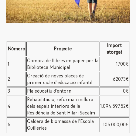
Import
Número
Projecte
atorgat
Compra de llibres en paper per la
1
1700€
Biblioteca Municipal
Creació de noves places de
2
62073€
primer cicle d’educació infantil
3
Pla educatiu d’entorn
0€
Rehabilitació, reforma i millora
4
dels espais interiors de la
1.094.597,52€
Residència de Sant Hilari Sacalm
Caldera de biomassa de l’Escola
5
105.000,00€
Guilleries