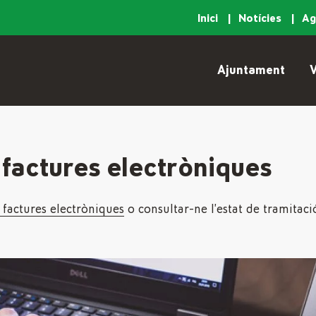
Inici
Notícies
A
Ajuntament
V
 factures electròniques
s factures electròniques
o consultar-ne l’estat de tramitaci