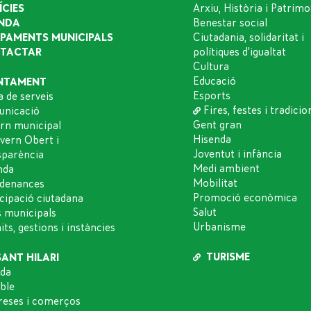
ÍCIES
Arxiu, Història i Patrimo
NDA
Benestar social
IPAMENTS MUNICIPALS
Ciutadania, solidaritat i
TACTAR
polítiques d'igualtat
Cultura
Educació
NTAMENT
Esports
a de serveis
Fires, festes i tradicio
nicació
Gent gran
rn municipal
Hisenda
vern Obert i
Joventut i infància
sparència
Medi ambient
nda
Mobilitat
denances
Promoció econòmica
icipació ciutadana
Salut
s municipals
Urbanisme
ts, gestions i instàncies
TURISME
SANT HILARI
da
oble
eses i comerços