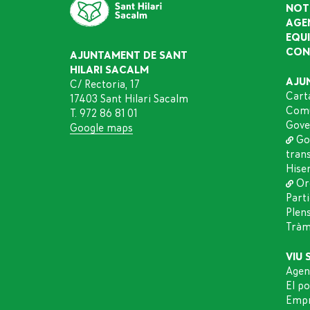
NOT
AGE
EQU
CON
AJUNTAMENT DE SANT
HILARI SACALM
AJU
C/ Rectoria, 17
Cart
17403 Sant Hilari Sacalm
Comu
T. 972 86 81 01
Gove
Google maps
Go
tran
Hise
Or
Part
Plen
Tràmi
VIU 
Agen
El p
Empr