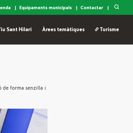
genda
Equipaments municipals
Contactar
iu Sant Hilari
Àrees temàtiques
Turisme
ó de forma senzilla i