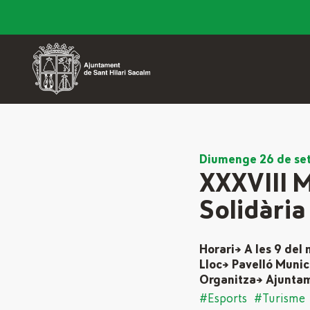
Diumenge 26 de se
XXXVIII 
Solidària
Horari→ A les 9 del 
Lloc→ Pavelló Munici
Organitza→ Ajuntamen
#Esports
#Turisme