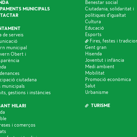
NDA
Benestar social
IPAMENTS MUNICIPALS
Ciutadania, solidaritat i
TACTAR
polítiques d'igualtat
Cultura
Educació
NTAMENT
Esports
a de serveis
Fires, festes i tradicio
nicació
Gent gran
rn municipal
Hisenda
vern Obert i
Joventut i infància
sparència
Medi ambient
nda
Mobilitat
denances
Promoció econòmica
icipació ciutadana
Salut
s municipals
Urbanisme
ts, gestions i instàncies
TURISME
SANT HILARI
da
oble
eses i comerços
ats