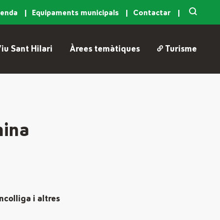
genda
Equipaments municipals
Contactar
iu Sant Hilari
Àrees temàtiques
Turisme
mina
colliga i altres