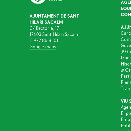
AGE
EQU
CON
AJUNTAMENT DE SANT
HILARI SACALM
AJU
C/ Rectoria, 17
Cart
17403 Sant Hilari Sacalm
Comu
T. 972 86 81 01
Gove
Google maps
Go
tran
Hise
Or
Part
Plen
Tràmi
VIU 
Agen
El p
Empr
Entit