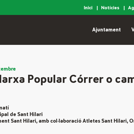
Inici
Notícies
A
Ajuntament
V
tembre
Marxa Popular Córrer o ca
matí
pal de Sant Hilari
t Sant Hilari, amb col·laboració Atletes Sant Hilari, On