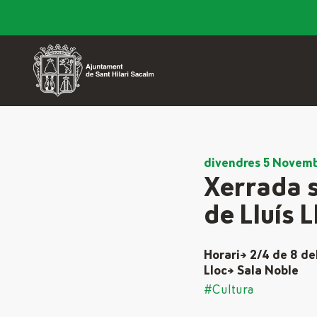
divendres 5 Novem
Xerrada s
de Lluís 
Horari→ 2/4 de 8 de
Lloc→ Sala Noble
#Cultura