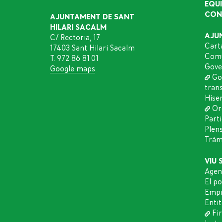
EQU
CON
AJUNTAMENT DE SANT
HILARI SACALM
AJU
C/ Rectoria, 17
Cart
17403 Sant Hilari Sacalm
Comu
T. 972 86 81 01
Gove
Google maps
Go
tran
Hise
Or
Part
Plen
Tràmi
VIU 
Agen
El p
Empr
Entit
Fir