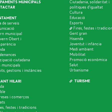
IPAMENTS MUNICIPALS
Ciutadania, solidaritat i
TACTAR
polítiques d'igualtat
Cultura
Educació
NTAMENT
Esports
a de serveis
Fires, festes i tradicio
nicació
Gent gran
rn municipal
Hisenda
vern Obert i
Joventut i infància
sparència
Medi ambient
nda
Mobilitat
denances
Promoció econòmica
icipació ciutadana
Salut
s municipals
Urbanisme
ts, gestions i instàncies
TURISME
SANT HILARI
da
oble
eses i comerços
ats
es, festes i tradicions