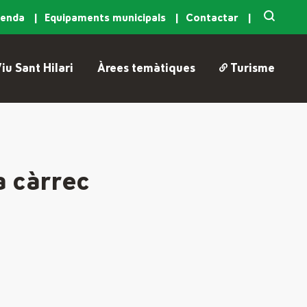
genda
Equipaments municipals
Contactar
iu Sant Hilari
Àrees temàtiques
Turisme
a càrrec