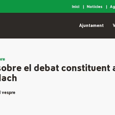
Inici
Notícies
A
Ajuntament
V
bre
obre el debat constituent 
Llach
l vespre