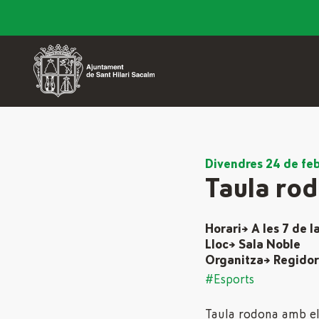
Divendres 24 de feb
Taula ro
Horari→ A les 7 de l
Lloc→ Sala Noble
Organitza→ Regidor
#Esports
Taula rodona amb el