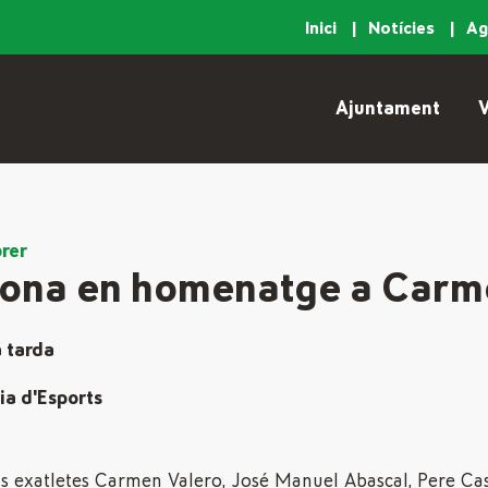
Inici
Notícies
A
Ajuntament
V
rer
dona en homenatge a Carm
a tarda
ia d'Esports
s exatletes Carmen Valero, José Manuel Abascal, Pere Cas