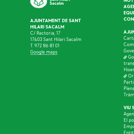
NOT
AGE
EQU
CON
AJUNTAMENT DE SANT
HILARI SACALM
AJU
C/ Rectoria, 17
Cart
17403 Sant Hilari Sacalm
Comu
T. 972 86 81 01
Gove
Google maps
Go
tran
Hise
Or
Part
Plen
Tràmi
VIU 
Agen
El p
Empr
Entit