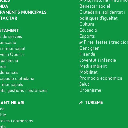
ÍCIES
Arxiu, Història i Patrimo
NDA
Benestar social
IPAMENTS MUNICIPALS
Ciutadania, solidaritat i
TACTAR
polítiques d'igualtat
Cultura
Educació
NTAMENT
Esports
a de serveis
Fires, festes i tradicio
nicació
Gent gran
rn municipal
Hisenda
vern Obert i
Joventut i infància
sparència
Medi ambient
nda
Mobilitat
denances
Promoció econòmica
icipació ciutadana
Salut
s municipals
Urbanisme
ts, gestions i instàncies
TURISME
SANT HILARI
da
oble
eses i comerços
ats