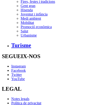
Fires, festes i tradicions
Gent gran
Hisenda
Joventut i infància
Medi ambient
Mobilitat
Promoció econòmica
Salut
Urbanisme
Turisme
SEGUEIX-NOS
Instagram
Facebook
Twitter
YouTube
LEGAL
Notes legals
Política de privacitat