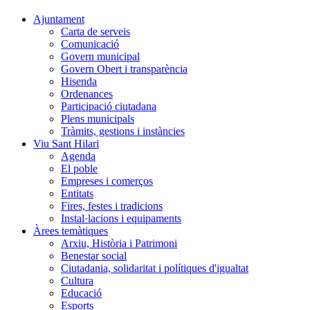
Ajuntament
Carta de serveis
Comunicació
Govern municipal
Govern Obert i transparència
Hisenda
Ordenances
Participació ciutadana
Plens municipals
Tràmits, gestions i instàncies
Viu Sant Hilari
Agenda
El poble
Empreses i comerços
Entitats
Fires, festes i tradicions
Instal·lacions i equipaments
Àrees temàtiques
Arxiu, Història i Patrimoni
Benestar social
Ciutadania, solidaritat i polítiques d'igualtat
Cultura
Educació
Esports