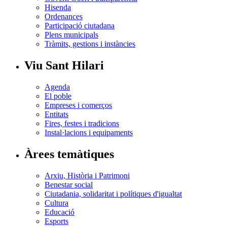
Hisenda
Ordenances
Participació ciutadana
Plens municipals
Tràmits, gestions i instàncies
Viu Sant Hilari
Agenda
El poble
Empreses i comerços
Entitats
Fires, festes i tradicions
Instal·lacions i equipaments
Àrees temàtiques
Arxiu, Història i Patrimoni
Benestar social
Ciutadania, solidaritat i polítiques d'igualtat
Cultura
Educació
Esports