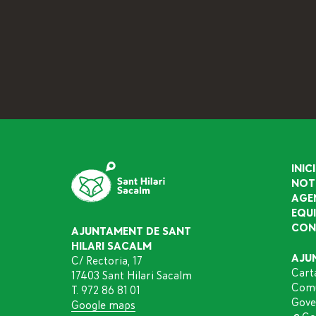
INICI
NOT
AGE
EQU
CON
AJUNTAMENT DE SANT
HILARI SACALM
AJU
C/ Rectoria, 17
Cart
17403 Sant Hilari Sacalm
Comu
T. 972 86 81 01
Gove
Google maps