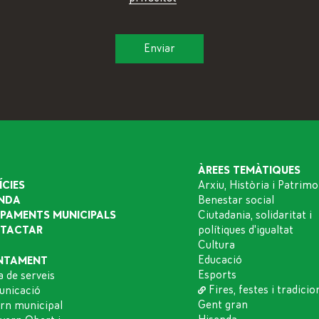
ÀREES TEMÀTIQUES
ÍCIES
Arxiu, Història i Patrimo
NDA
Benestar social
IPAMENTS MUNICIPALS
Ciutadania, solidaritat i
TACTAR
polítiques d'igualtat
Cultura
Educació
NTAMENT
Esports
a de serveis
Fires, festes i tradicio
nicació
Gent gran
rn municipal