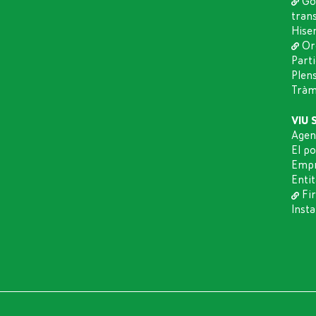
Go
tran
Hise
Or
Part
Plen
Tràmi
VIU 
Agen
El p
Empr
Entit
Fir
Insta