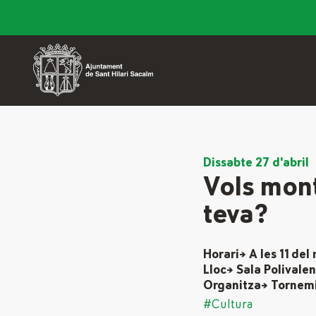
Dissabte 27 d'abril
Vols mont
teva?
Horari→ A les 11 del
Lloc→ Sala Polivale
Organitza→ Tornemi
#Cultura