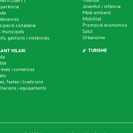
Hisenda
vern Obert i
Joventut i infància
sparència
Medi ambient
nda
Mobilitat
denances
Promoció econòmica
icipació ciutadana
Salut
s municipals
Urbanisme
ts, gestions i instàncies
TURISME
SANT HILARI
da
oble
eses i comerços
ats
es, festes i tradicions
l·lacions i equipaments