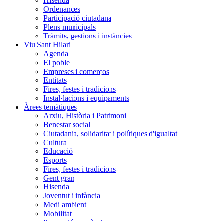
Hisenda
Ordenances
Participació ciutadana
Plens municipals
Tràmits, gestions i instàncies
Viu Sant Hilari
Agenda
El poble
Empreses i comerços
Entitats
Fires, festes i tradicions
Instal·lacions i equipaments
Àrees temàtiques
Arxiu, Història i Patrimoni
Benestar social
Ciutadania, solidaritat i polítiques d'igualtat
Cultura
Educació
Esports
Fires, festes i tradicions
Gent gran
Hisenda
Joventut i infància
Medi ambient
Mobilitat