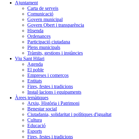
Ajuntament
Carta de serveis
Comunicació
Govern municipal
Govern Obert i transparència
Hisenda
Ordenances
Participació ciutadana
Plens municipals
Tràmits, gestions i instàncies
Viu Sant Hilari
Agenda
El poble
Empreses i comerços
Entitats
Fires, festes i tradicions
Instal·lacions i equipaments
Àrees temàtiques
Arxiu, Història i Patrimoni
Benestar social
Ciutadania, solidaritat i polítiques d'igualtat
Cultura
Educació
Esports
Fires, festes i tradicions