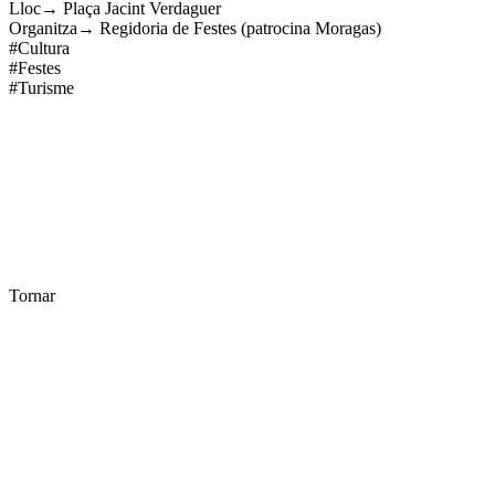
Lloc→ Plaça Jacint Verdaguer
Organitza→ Regidoria de Festes (patrocina Moragas)
#Cultura
#Festes
#Turisme
Tornar