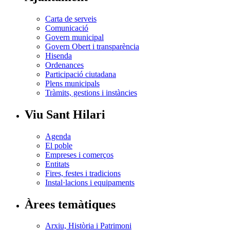
Carta de serveis
Comunicació
Govern municipal
Govern Obert i transparència
Hisenda
Ordenances
Participació ciutadana
Plens municipals
Tràmits, gestions i instàncies
Viu Sant Hilari
Agenda
El poble
Empreses i comerços
Entitats
Fires, festes i tradicions
Instal·lacions i equipaments
Àrees temàtiques
Arxiu, Història i Patrimoni