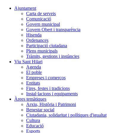
Ajuntament
Carta de serveis
Comunicació
Govern municipal
Govern Obert i transparència
Hisenda
Ordenances
Participació ciutadana
Plens municipals
Tràmits, gestions i instàncies
Viu Sant Hilari
Agenda
El poble
Empreses i comerços
Entitats
Fires, festes i tradicions
Instal·lacions i equipaments
Àrees temàtiques
Arxiu, Història i Patrimoni
Benestar social
Ciutadania, solidaritat i polítiques d'igualtat
Cultura
Educació
Esports