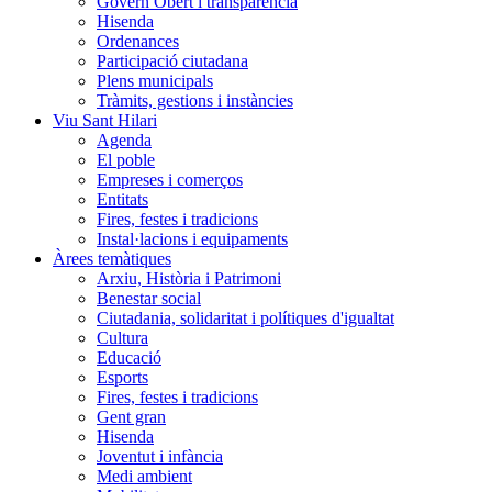
Govern Obert i transparència
Hisenda
Ordenances
Participació ciutadana
Plens municipals
Tràmits, gestions i instàncies
Viu Sant Hilari
Agenda
El poble
Empreses i comerços
Entitats
Fires, festes i tradicions
Instal·lacions i equipaments
Àrees temàtiques
Arxiu, Història i Patrimoni
Benestar social
Ciutadania, solidaritat i polítiques d'igualtat
Cultura
Educació
Esports
Fires, festes i tradicions
Gent gran
Hisenda
Joventut i infància
Medi ambient