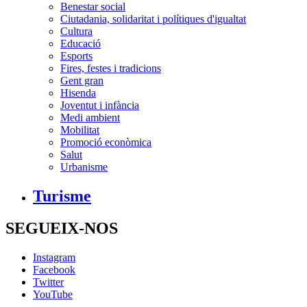
Benestar social
Ciutadania, solidaritat i polítiques d'igualtat
Cultura
Educació
Esports
Fires, festes i tradicions
Gent gran
Hisenda
Joventut i infància
Medi ambient
Mobilitat
Promoció econòmica
Salut
Urbanisme
Turisme
SEGUEIX-NOS
Instagram
Facebook
Twitter
YouTube