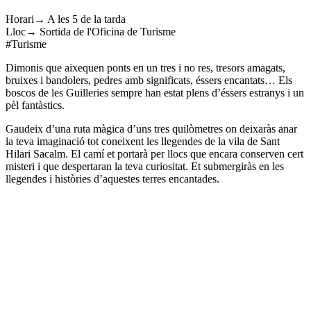
Horari→ A les 5 de la tarda
Lloc→ Sortida de l'Oficina de Turisme
#Turisme
Dimonis que aixequen ponts en un tres i no res, tresors amagats,
bruixes i bandolers, pedres amb significats, éssers encantats… Els
boscos de les Guilleries sempre han estat plens d’éssers estranys i un
pèl fantàstics.
Gaudeix d’una ruta màgica d’uns tres quilòmetres on deixaràs anar
la teva imaginació tot coneixent les llegendes de la vila de Sant
Hilari Sacalm. El camí et portarà per llocs que encara conserven cert
misteri i que despertaran la teva curiositat. Et submergiràs en les
llegendes i històries d’aquestes terres encantades.