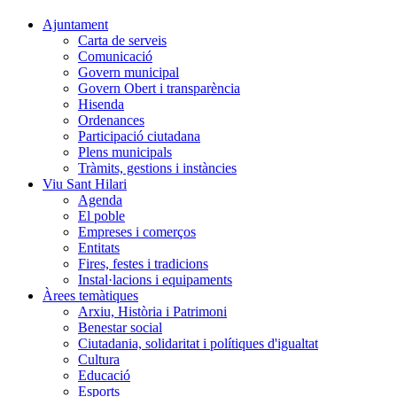
Ajuntament
Carta de serveis
Comunicació
Govern municipal
Govern Obert i transparència
Hisenda
Ordenances
Participació ciutadana
Plens municipals
Tràmits, gestions i instàncies
Viu Sant Hilari
Agenda
El poble
Empreses i comerços
Entitats
Fires, festes i tradicions
Instal·lacions i equipaments
Àrees temàtiques
Arxiu, Història i Patrimoni
Benestar social
Ciutadania, solidaritat i polítiques d'igualtat
Cultura
Educació
Esports