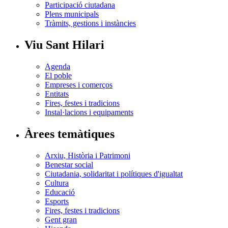
Participació ciutadana
Plens municipals
Tràmits, gestions i instàncies
Viu Sant Hilari
Agenda
El poble
Empreses i comerços
Entitats
Fires, festes i tradicions
Instal·lacions i equipaments
Àrees temàtiques
Arxiu, Història i Patrimoni
Benestar social
Ciutadania, solidaritat i polítiques d'igualtat
Cultura
Educació
Esports
Fires, festes i tradicions
Gent gran