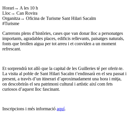
Horari→ A les 10 h
Lloc→ Can Rovira
Organitza→ Oficina de Turisme Sant Hilari Sacalm
#Turisme
Carrerons plens d’històries, cases que van donar lloc a personatges
importants, agradables places, edificis rellevants, paisatges naturals,
fonts que brollen aigua per tot arreu i et conviden a un moment
refrescant.
Et sorprendrà tot allò que la capital de les Guilleries té per oferir-te.
La visita al poble de Sant Hilari Sacalm t’endinsarà en el seu passat i
present, a través d’un itinerari d’aproximadament una hora i mitja,
on descobriràs el seu patrimoni cultural i artístic així com fets
curiosos d’aquest lloc fascinant.
Inscripcions i més informació
aquí
.