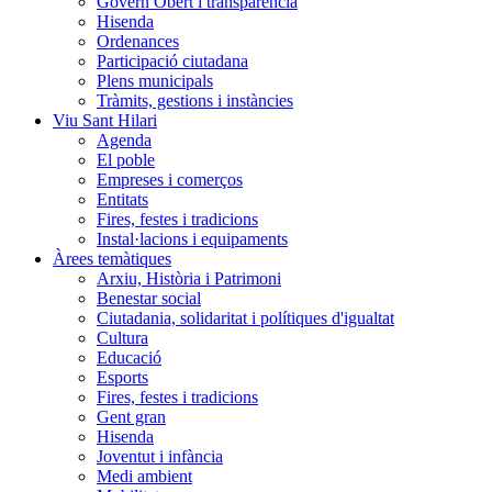
Govern Obert i transparència
Hisenda
Ordenances
Participació ciutadana
Plens municipals
Tràmits, gestions i instàncies
Viu Sant Hilari
Agenda
El poble
Empreses i comerços
Entitats
Fires, festes i tradicions
Instal·lacions i equipaments
Àrees temàtiques
Arxiu, Història i Patrimoni
Benestar social
Ciutadania, solidaritat i polítiques d'igualtat
Cultura
Educació
Esports
Fires, festes i tradicions
Gent gran
Hisenda
Joventut i infància
Medi ambient