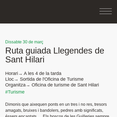
Dissabte 30 de març
Ruta guiada Llegendes de
Sant Hilari
Horari→ A les 4 de la tarda
Lloc→ Sortida de l'Oficina de Turisme
Organitza→ Oficina de turisme de Sant Hilari
#Turisme
Dimonis que aixequen ponts en un tres i no res, tresors
amagats, bruixes i bandolers, pedres amb significats,
éssers encantats… Els boscos de les Guilleries sempre