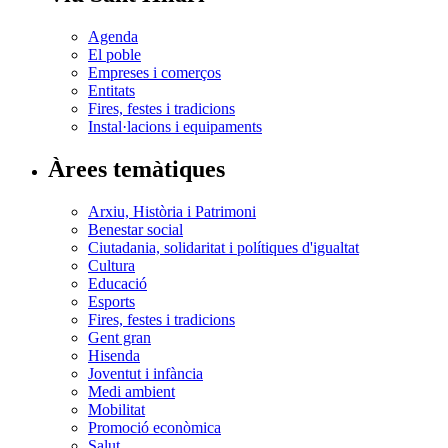
Agenda
El poble
Empreses i comerços
Entitats
Fires, festes i tradicions
Instal·lacions i equipaments
Àrees temàtiques
Arxiu, Història i Patrimoni
Benestar social
Ciutadania, solidaritat i polítiques d'igualtat
Cultura
Educació
Esports
Fires, festes i tradicions
Gent gran
Hisenda
Joventut i infància
Medi ambient
Mobilitat
Promoció econòmica
Salut