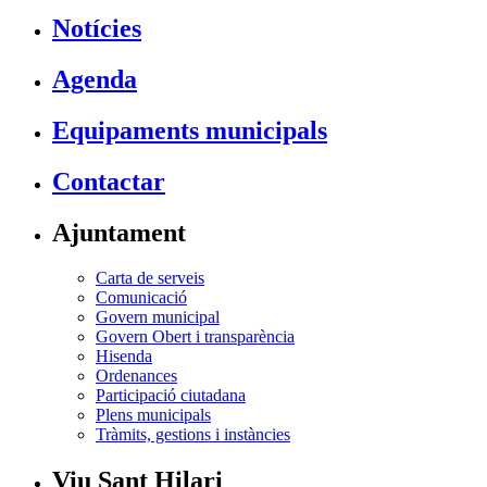
Notícies
Agenda
Equipaments municipals
Contactar
Ajuntament
Carta de serveis
Comunicació
Govern municipal
Govern Obert i transparència
Hisenda
Ordenances
Participació ciutadana
Plens municipals
Tràmits, gestions i instàncies
Viu Sant Hilari