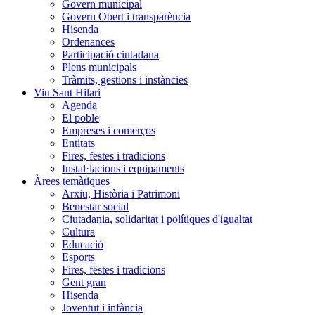
Govern municipal
Govern Obert i transparència
Hisenda
Ordenances
Participació ciutadana
Plens municipals
Tràmits, gestions i instàncies
Viu Sant Hilari
Agenda
El poble
Empreses i comerços
Entitats
Fires, festes i tradicions
Instal·lacions i equipaments
Àrees temàtiques
Arxiu, Història i Patrimoni
Benestar social
Ciutadania, solidaritat i polítiques d'igualtat
Cultura
Educació
Esports
Fires, festes i tradicions
Gent gran
Hisenda
Joventut i infància