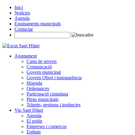
Inici
Notícies
Agenda
Equipaments municipals
Contactar
Ajuntament
Carta de serveis
Comunicació
Govern municipal
Govern Obert i transparència
Hisenda
Ordenances
Participació ciutadana
Plens municipals
Tràmits, gestions i instàncies
Viu Sant Hilari
Agenda
El poble
Empreses i comerços
Entitats