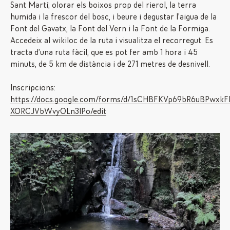
Sant Martí; olorar els boixos prop del rierol, la terra
humida i la frescor del bosc, i beure i degustar l’aigua de la
Font del Gavatx, la Font del Vern i la Font de la Formiga.
Accedeix al wikiloc de la ruta i visualitza el recorregut. Es
tracta d’una ruta fàcil, que es pot fer amb 1 hora i 45
minuts, de 5 km de distància i de 271 metres de desnivell.
Inscripcions:
https://docs.google.com/forms/d/1sCHBFKVp69bR6uBPwxkF
XORCJVbWvyOLn3IPo/edit