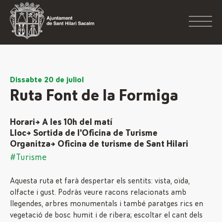
Dissabte 20 de juliol
Ruta Font de la Formiga
Horari→ A les 10h del matí
Lloc→ Sortida de l'Oficina de Turisme
Organitza→ Oficina de turisme de Sant Hilari
#Turisme
Aquesta ruta et farà despertar els sentits: vista, oïda,
olfacte i gust. Podràs veure racons relacionats amb
llegendes, arbres monumentals i també paratges rics en
vegetació de bosc humit i de ribera; escoltar el cant dels