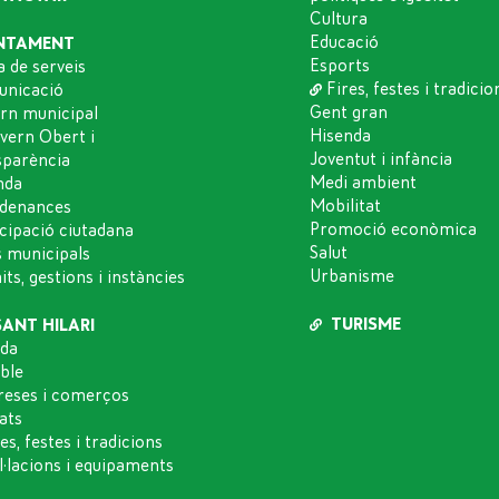
Cultura
Educació
NTAMENT
Esports
a de serveis
Fires, festes i tradicio
nicació
Gent gran
rn municipal
Hisenda
vern Obert i
Joventut i infància
sparència
Medi ambient
nda
Mobilitat
denances
Promoció econòmica
icipació ciutadana
Salut
s municipals
Urbanisme
ts, gestions i instàncies
TURISME
SANT HILARI
da
oble
eses i comerços
ats
es, festes i tradicions
l·lacions i equipaments