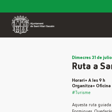
Dimecres 31 de julio
Ruta a Sa
Horari→ A les 9 h
Organitza→ Oficina 
#Turisme
Aquesta ruta guiada e
Formigues. Quedaràs