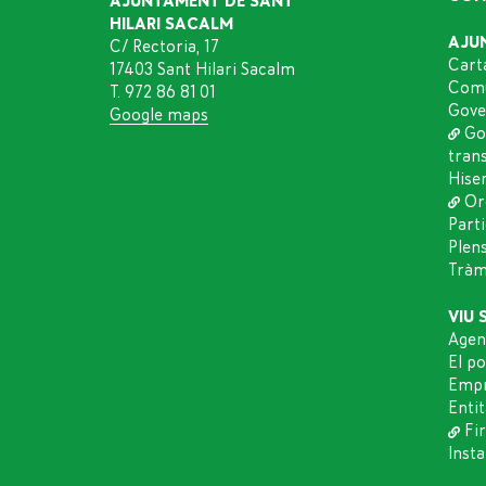
AJUNTAMENT DE SANT
HILARI SACALM
AJU
C/ Rectoria, 17
Cart
17403 Sant Hilari Sacalm
Comu
T. 972 86 81 01
Gove
Google maps
Go
tran
Hise
Or
Part
Plen
Tràmi
VIU 
Agen
El p
Empr
Entit
Fir
Insta