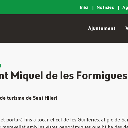
Inici
Notícies
A
Ajuntament
V
l
nt Miquel de les Formigues
de turisme de Sant Hilari
t portarà fins a tocar el cel de les Guilleries, al pic de S
 meravellat amb les vistes panoràmiques que hi ha des de