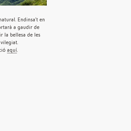
vilegiat.
ció
aquí
.