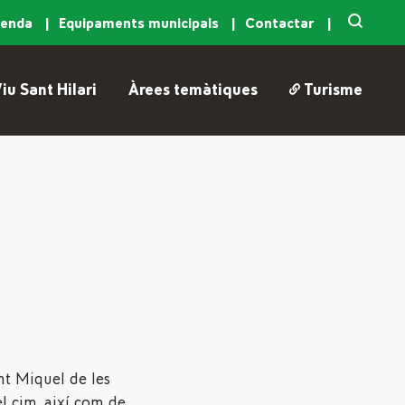
genda
Equipaments municipals
Contactar
iu Sant Hilari
Àrees temàtiques
Turisme
ant Miquel de les
l cim, així com de