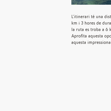
L’itinerari té una d
amb la seva majestuo
km i 3 hores de dura
aquesta aventura qu
la ruta es troba a 6 
paisatges únics i a de
Aprofita aquesta opo
aquesta impressiona