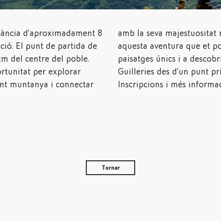
istància d’aproximadament 8
sitat natural. Endinsa’t en
ció. El punt de partida de
e et portarà a gaudir de
km del centre del poble.
scobrir la bellesa de les
rtunitat per explorar
Guilleries des d’un punt pri
nt muntanya i connectar
Inscripcions i més informa
Tornar