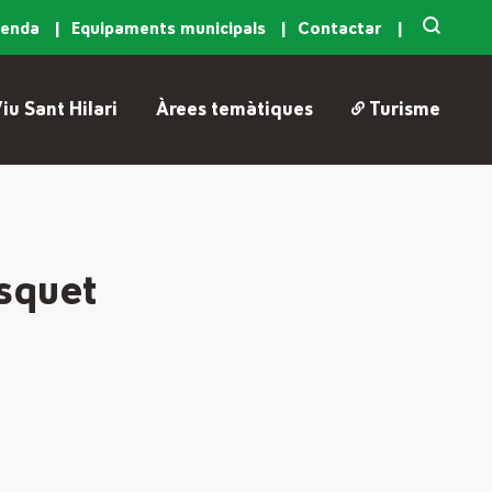
genda
Equipaments municipals
Contactar
iu Sant Hilari
Àrees temàtiques
Turisme
àsquet