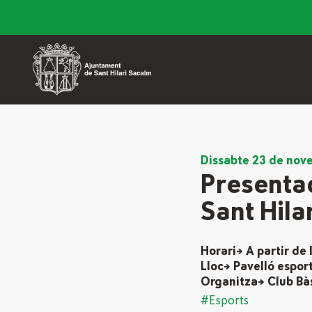
Dissabte 23 de nov
Presentac
Sant Hila
Horari→ A partir de 
Lloc→ Pavelló espor
Organitza→ Club Bàs
#Esports