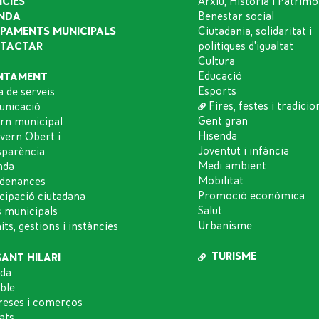
ÍCIES
Arxiu, Història i Patrimo
NDA
Benestar social
IPAMENTS MUNICIPALS
Ciutadania, solidaritat i
TACTAR
polítiques d'igualtat
Cultura
Educació
NTAMENT
Esports
a de serveis
Fires, festes i tradicio
nicació
Gent gran
rn municipal
Hisenda
vern Obert i
Joventut i infància
sparència
Medi ambient
nda
Mobilitat
denances
Promoció econòmica
icipació ciutadana
Salut
s municipals
Urbanisme
ts, gestions i instàncies
TURISME
SANT HILARI
da
oble
eses i comerços
ats