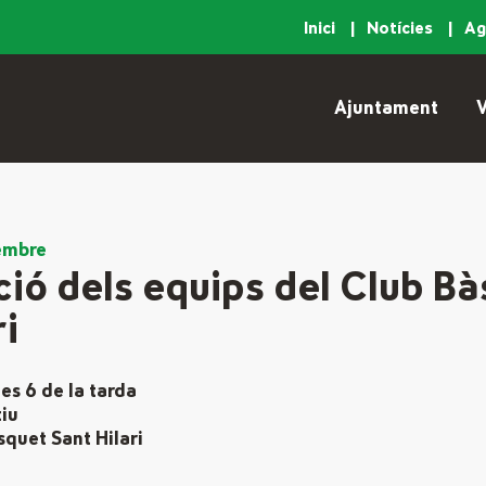
Inici
Notícies
A
Ajuntament
V
embre
ió dels equips del Club B
ri
les 6 de la tarda
tiu
quet Sant Hilari