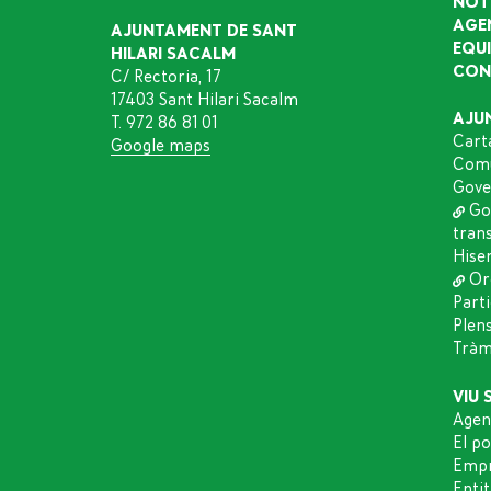
NOT
AGE
AJUNTAMENT DE SANT
EQU
HILARI SACALM
CON
C/ Rectoria, 17
17403 Sant Hilari Sacalm
AJU
T. 972 86 81 01
Cart
Google maps
Comu
Gove
Go
tran
Hise
Or
Part
Plen
Tràmi
VIU 
Agen
El p
Empr
Entit