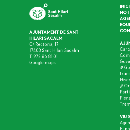
INICI
NOT
AGE
EQU
CON
AJUNTAMENT DE SANT
HILARI SACALM
AJU
C/ Rectoria, 17
Cart
17403 Sant Hilari Sacalm
Comu
T. 972 86 81 01
Gove
Google maps
Go
tran
Hise
Or
Part
Plen
Tràmi
VIU 
Agen
El p