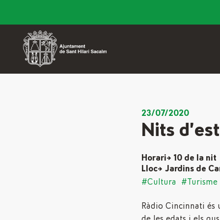
23/07/2020
Nits d’es
Horari→ 10 de la nit
Lloc→ Jardins de Ca
#Cultura
#Turisme
Ràdio Cincinnati és 
de les edats i els gu