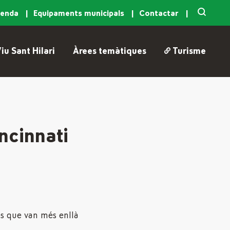
genda
Equipaments municipals
Contactar
iu Sant Hilari
Àrees temàtiques
Turisme
incinnati
es que van més enllà