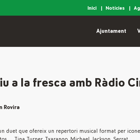
Inici
Notícies
A
Ajuntament
V
tiu a la fresca amb Ràdio C
n Rovira
un duet que ofereix un repertori musical format per icon
stos …. Tina Turner, Txarango, Michael Jackson, Serrat…..