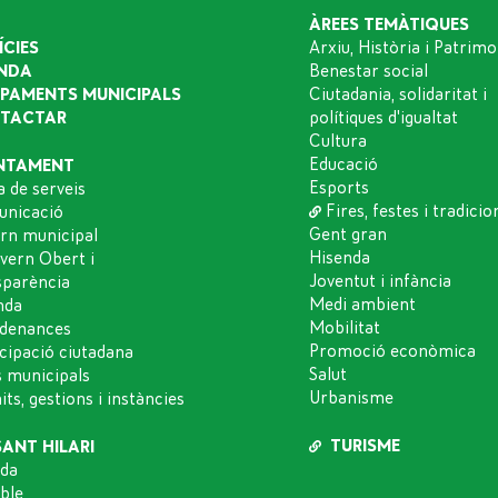
ÀREES TEMÀTIQUES
ÍCIES
Arxiu, Història i Patrimo
NDA
Benestar social
IPAMENTS MUNICIPALS
Ciutadania, solidaritat i
TACTAR
polítiques d'igualtat
Cultura
Educació
NTAMENT
Esports
a de serveis
Fires, festes i tradicio
nicació
Gent gran
rn municipal
Hisenda
vern Obert i
Joventut i infància
sparència
Medi ambient
nda
Mobilitat
denances
Promoció econòmica
icipació ciutadana
Salut
s municipals
Urbanisme
ts, gestions i instàncies
TURISME
SANT HILARI
da
oble