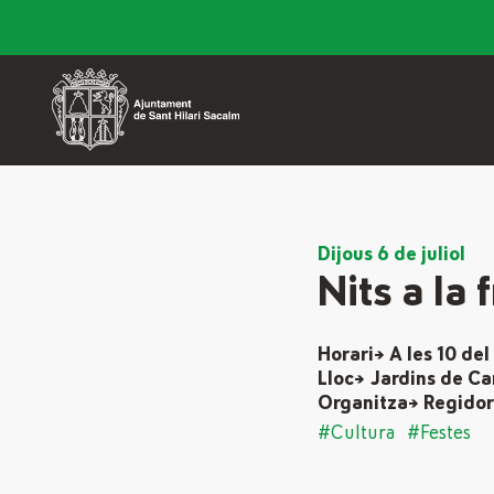
Dijous 6 de juliol
Nits a la
Horari→ A les 10 del
Lloc→ Jardins de Ca
Organitza→ Regidor
#Cultura
#Festes