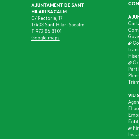
CON
AJUNTAMENT DE SANT
HILARI SACALM
AJU
C/ Rectoria, 17
Cart
17403 Sant Hilari Sacalm
Comu
T. 972 86 81 01
Gove
Google maps
Go
tran
Hise
Or
Part
Plen
Tràmi
VIU 
Agen
El p
Empr
Entit
Fir
Insta