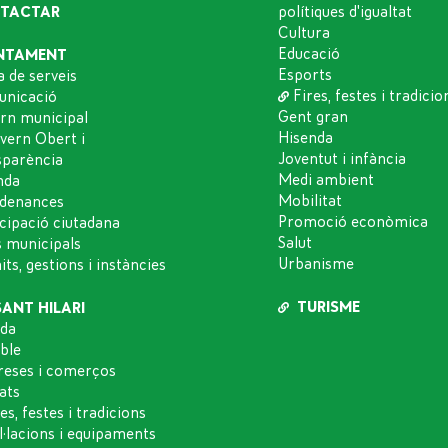
TACTAR
polítiques d'igualtat
Cultura
Educació
NTAMENT
Esports
a de serveis
Fires, festes i tradicio
nicació
Gent gran
rn municipal
Hisenda
vern Obert i
Joventut i infància
sparència
Medi ambient
nda
Mobilitat
denances
Promoció econòmica
icipació ciutadana
Salut
s municipals
Urbanisme
ts, gestions i instàncies
TURISME
SANT HILARI
da
oble
eses i comerços
ats
es, festes i tradicions
l·lacions i equipaments