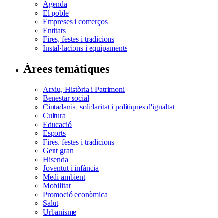
Agenda
El poble
Empreses i comerços
Entitats
Fires, festes i tradicions
Instal·lacions i equipaments
Àrees temàtiques
Arxiu, Història i Patrimoni
Benestar social
Ciutadania, solidaritat i polítiques d'igualtat
Cultura
Educació
Esports
Fires, festes i tradicions
Gent gran
Hisenda
Joventut i infància
Medi ambient
Mobilitat
Promoció econòmica
Salut
Urbanisme