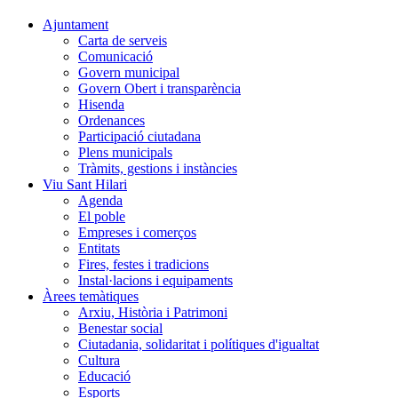
Ajuntament
Carta de serveis
Comunicació
Govern municipal
Govern Obert i transparència
Hisenda
Ordenances
Participació ciutadana
Plens municipals
Tràmits, gestions i instàncies
Viu Sant Hilari
Agenda
El poble
Empreses i comerços
Entitats
Fires, festes i tradicions
Instal·lacions i equipaments
Àrees temàtiques
Arxiu, Història i Patrimoni
Benestar social
Ciutadania, solidaritat i polítiques d'igualtat
Cultura
Educació
Esports