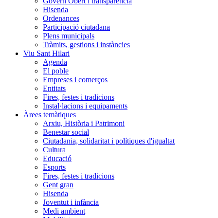
Govern Obert i transparència
Hisenda
Ordenances
Participació ciutadana
Plens municipals
Tràmits, gestions i instàncies
Viu Sant Hilari
Agenda
El poble
Empreses i comerços
Entitats
Fires, festes i tradicions
Instal·lacions i equipaments
Àrees temàtiques
Arxiu, Història i Patrimoni
Benestar social
Ciutadania, solidaritat i polítiques d'igualtat
Cultura
Educació
Esports
Fires, festes i tradicions
Gent gran
Hisenda
Joventut i infància
Medi ambient